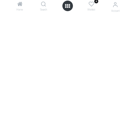
0
Home
Search
Wishlist
Account
0
Linktech'e sorun
0850 340 88 88
Çağrı Merkezi