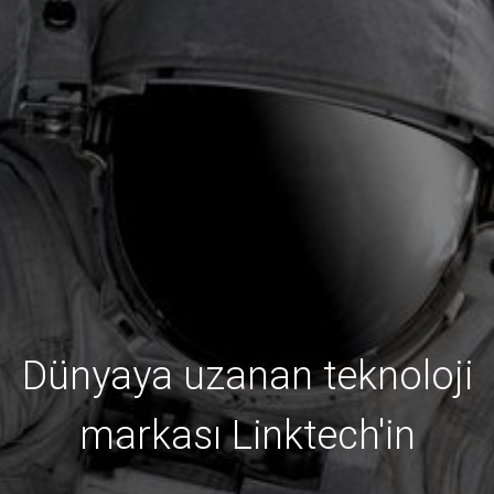
Dünyaya uzanan teknoloji
markası Linktech'in