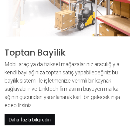
Toptan Bayilik
Mobil araç ya da fiziksel mağazalarınız aracılığıyla
kendi bayi ağınıza toptan satış yapabileceğiniz
bu
bayilik sistemi ile
işletmenize verimli bir kaynak
sağlayabilir ve Linktech firmasının büyüyen marka
ağının gücünden yararlanarak karlı bir gelecek inşa
edebilirsiniz.
Daha fazla bilgi edin