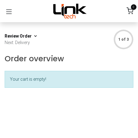
Skip to Content
0
Review Order
1 of 3
Next: Delivery
Order overview
Your cart is empty!