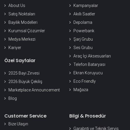
About Us
Kampanyalar
Satış Noktaları
Akıllı Saatler
Bayilik Modelleri
Depolama
Kurumsal Çözümler
Powerbank
Medya Merkezi
Şarj Grubu
Kariyer
Ses Grubu
Araç İçi Aksesuarları
Özel Sayfalar
Telefon Bataryası
Ekran Koruyucu
2025 Bayi Zirvesi
Eco Friendly
2026 Büyük Çekiliş
Mağaza
Marketplace Announcement
Blog
Customer Service
Bilgi & Prosedür
Bize Ulaşın
Garabnti ve Teknik Servis