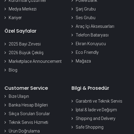
Kurumsal Çözümler
Powerbank
Medya Merkezi
Şarj Grubu
Kariyer
Ses Grubu
Araç İçi Aksesuarları
Özel Sayfalar
Telefon Bataryası
Ekran Koruyucu
2025 Bayi Zirvesi
Eco Friendly
2026 Büyük Çekiliş
Mağaza
Marketplace Announcement
Blog
Customer Service
Bilgi & Prosedür
Bize Ulaşın
Garabnti ve Teknik Servis
Banka Hesap Bilgileri
İptal & İade ve Değişim
Sıkça Sorulan Sorular
Shipping and Delivery
Teknik Servis Hizmeti
Safe Shopping
Ürün Doğrulama