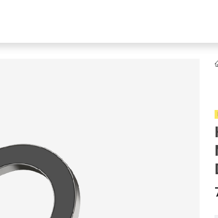
NEW
Online Ürün Fırsatları
Ürün Doğrulama!
Online Bayilik
K