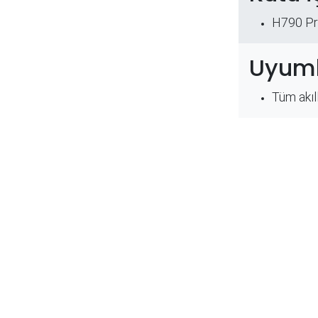
H790 Pr
Uyuml
Tüm akıl