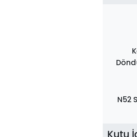
K
Döndü
N52 
Kutu İ