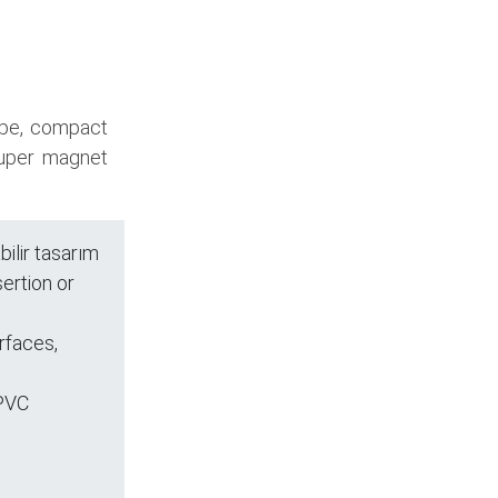
ape, compact
 super magnet
ilir tasarım
ertion or
rfaces,
 PVC