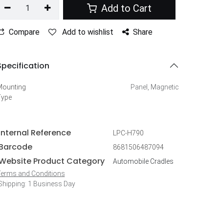
Add to Cart
Compare
Add to wishlist
Share
Specification
ounting
Panel
,
Magnetic
Type
Internal Reference
‏‏‏‏LPC-H790
Barcode
8681506487094
Website Product Category
Automobile Cradles
erms and Conditions
hipping: 1 Business Day