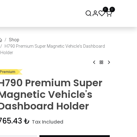
0
0
onsept Mağaza
Bize Ulaşın
Shop
H790 Premium Super Magnetic Vehicle's Dashboard
Holder
Premium
H790 Premium Super
Magnetic Vehicle's
Dashboard Holder
765.43
₺
Tax Included