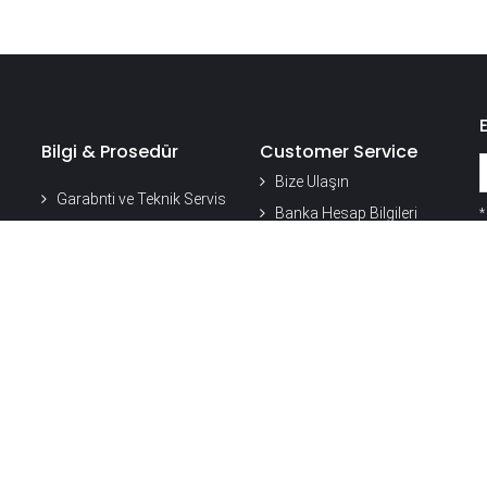
Bilgi & Prosedür
Customer Service
Bize Ulaşın
Garabnti ve Teknik Servis
Banka Hesap Bilgileri
İptal & İade ve Değişim
k
Sıkça Sorulan Sorular
Shipping and Delivery
Teknik Servis Hizmeti
Safe Shopping
Ürün Doğrulama
Privacy and Credit Card
Security
Our Customer
Satisfaction Process