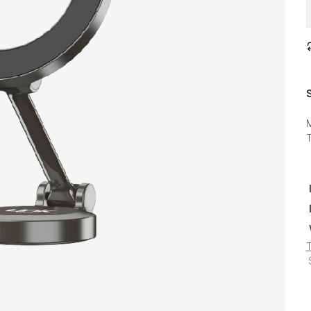
M
T
S