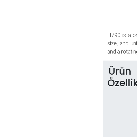
H790 is a p
size, and un
and a rotatin
Ürün
Özellik