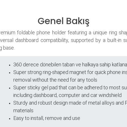
Genel Bakış
remium foldable phone holder featuring a unique ring sh
iversal dashboard compatibility, supported by a built-in
g base.
360 derece dönebilen taban ve halkaya sahip katlanab
Super strong ring-shaped magnet for quick phone ins
leri
removal without the need for any tools
Super sticky gel pad that can be adhered to most su
including dashboard, computer and car windshield
Sturdy and robust design made of metal alloys and
materials
Easy to install, remove and use