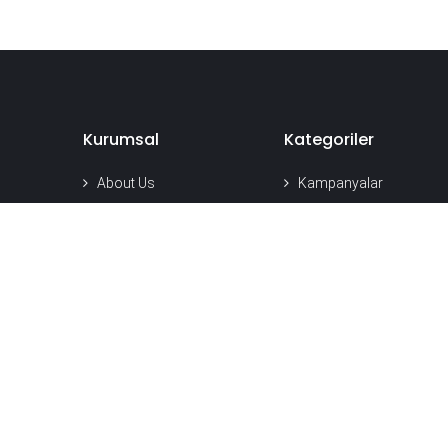
Kurumsal
Kategoriler
About Us
Kampanyalar
Satış Noktaları
Akıllı Saatler
Bayilik Modelleri
Depolama
Kurumsal Çözümler
Powerbank
Medya Merkezi
Şarj Grubu
Kariyer
Ses Grubu
Araç İçi Aksesuarları
Özel Sayfalar
Telefon Bataryası
Ekran Koruyucu
2025 Bayi Zirvesi
Eco Friendly
2026 Büyük Çekiliş