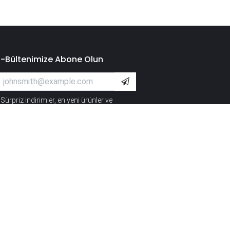
E-Bültenimize Abone Olun
Sürpriz indirimler, en yeni ürünler ve
*
ampanyalardan ilk siz haberdar olun.
Secure Payment System