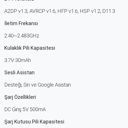
A2DP v1.3, AVRCP v1.6, HFP v1.6, HSP v1.2, D11.3
İletim Frekansı
2.40~2.483GHz
Kulaklık
Pili Kapasitesi
3.7V 30mAh
Sesli Asistan
Desteği, Siri ve Google Asistan
Şarj Özellikleri
DC Giriş 5V 500mA
Şarj
Kutusu
Pili Kapasitesi