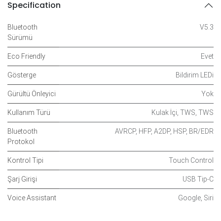
Specification
Bluetooth
V5.3
Sürümü
Eco Friendly
Evet
Gösterge
Bildirim LEDi
Gürültü Önleyici
Yok
Kullanım Türü
Kulak İçi
,
TWS
,
TWS
Bluetooth
AVRCP
,
HFP
,
A2DP
,
HSP
,
BR/EDR
Protokol
Kontrol Tipi
Touch Control
Şarj Girişi
USB Tip-C
Voice Assistant
Google
,
Siri