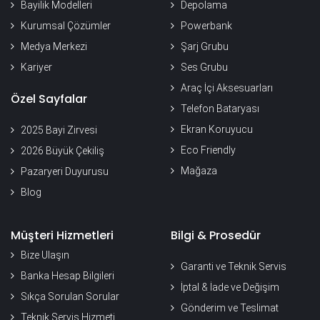
Bayilik Modelleri
Depolama
Kurumsal Çözümler
Powerbank
Medya Merkezi
Şarj Grubu
Kariyer
Ses Grubu
Araç İçi Aksesuarları
Özel Sayfalar
Telefon Bataryası
Ekran Koruyucu
2025 Bayi Zirvesi
Eco Friendly
2026 Büyük Çekiliş
Mağaza
Pazaryeri Duyurusu
Blog
Müşteri Hizmetleri
Bilgi & Prosedür
Bize Ulaşın
Garanti ve Teknik Servis
Banka Hesap Bilgileri
İptal & İade ve Değişim
Sıkça Sorulan Sorular
Gönderim ve Teslimat
Teknik Servis Hizmeti