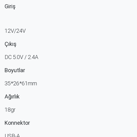
Giriş
12V/24V
Çıkış
DC 5.0V / 2.4A
Boyutlar
35*26*61mm​
Ağırlık
18gr
Konnektor
USB-A