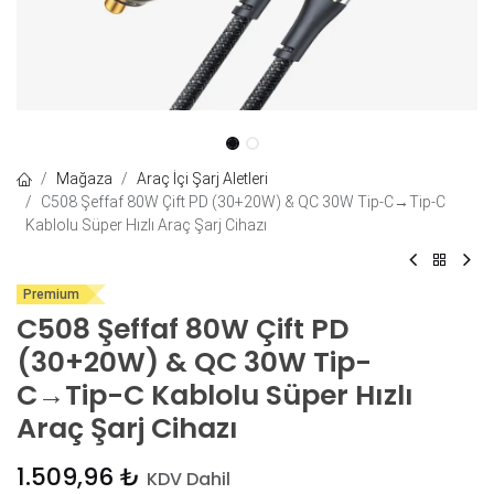
Mağaza
Araç İçi Şarj Aletleri
C508 Şeffaf 80W Çift PD (30+20W) & QC 30W Tip-C→Tip-C
Kablolu Süper Hızlı Araç Şarj Cihazı
Premium
C508 Şeffaf 80W Çift PD
(30+20W) & QC 30W Tip-
C→Tip-C Kablolu Süper Hızlı
Araç Şarj Cihazı
1.509,96
₺
KDV Dahil