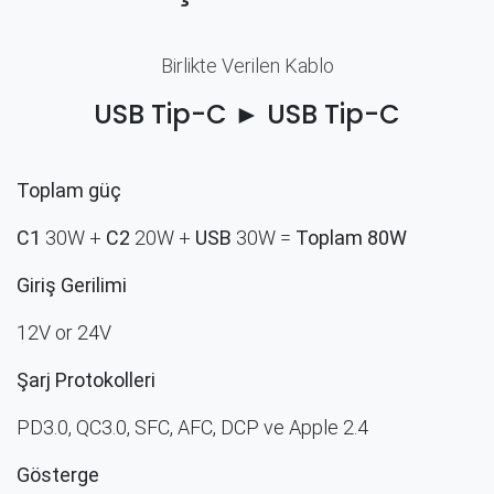
Birlikte Verilen Kablo
USB Tip-C ► USB Tip-C
Toplam güç
C1
30W +
C2
20W +
USB
30W =
Toplam 80W
Giriş Gerilimi
12V or 24V
Şarj Protokolleri
PD3.0, QC3.0, SFC, AFC, DCP ve Apple 2.4
​Gösterge