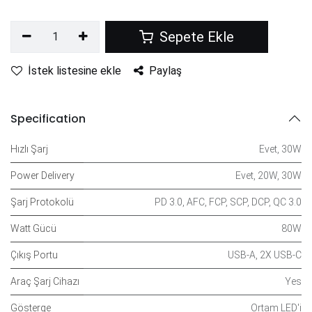
Sepete Ekle
İstek listesine ekle
Paylaş
Specification
Hızlı Şarj
Evet
,
30W
Power Delivery
Evet
,
20W
,
30W
Şarj Protokolü
PD 3.0
,
AFC
,
FCP
,
SCP
,
DCP
,
QC 3.0
Watt Gücü
80W
Çıkış Portu
USB-A
,
2X USB-C
Araç Şarj Cihazı
Yes
Gösterge
Ortam LED'i