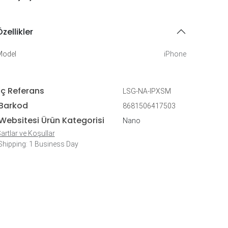
zellikler
Model
iPhone
İç Referans
LSG-NA-IPXSM
Barkod
8681506417503
Websitesi Ürün Kategorisi
Nano
artlar ve Koşullar
hipping: 1 Business Day