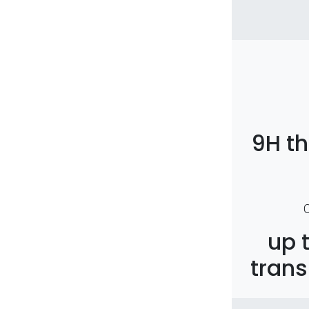
9H t
up 
trans