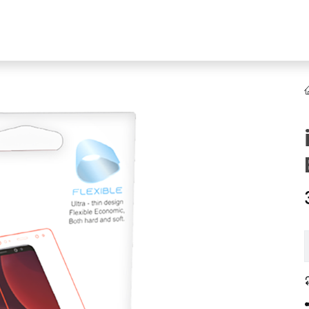
YENI
ar
Online Ürün Fırsatları
Ürün Doğrulama
B2B Bayilik
K