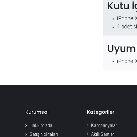
Kutu İ
iPhone 
​1 adet s
Uyuml
iPhone
Kurumsal
Kategoriler
Hakkımızda
Kampanyalar
Satış Noktaları
Akıllı Saatler