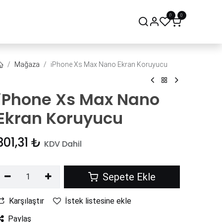
0
0
onsept Mağaza
Bize Ulaşın
Mağaza
iPhone Xs Max Nano Ekran Koruyucu
iPhone Xs Max Nano
Ekran Koruyucu
301,31
₺
KDV Dahil
Sepete Ekle
Karşılaştır
İstek listesine ekle
Paylaş