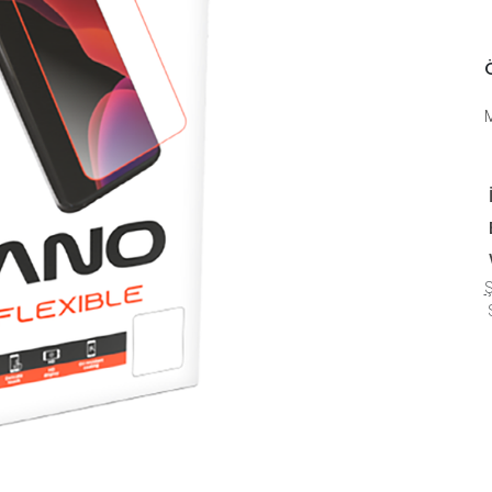
Ö
Ş
S