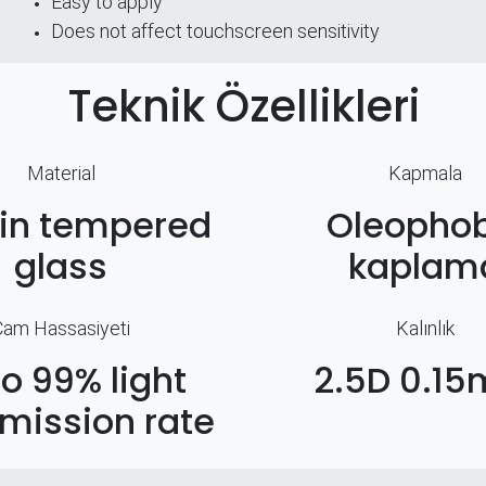
Easy to apply
Does not affect touchscreen sensitivity
Teknik Özellikleri
Material
Kapmala
hin tempered
Oleophob
glass
kaplam
Cam Hassasiyeti
Kalınlık
to 99% light
2.5D 0.1
mission rate