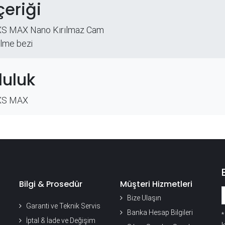
çeriği
XS MAX Nano Kırılmaz Cam
ilme bezi
uluk
 XS MAX
Bilgi & Prosedür
Müşteri Hizmetleri
Bize Ulaşın
Garanti ve Teknik Servis
Banka Hesap Bilgileri
İptal & İade ve Değişim