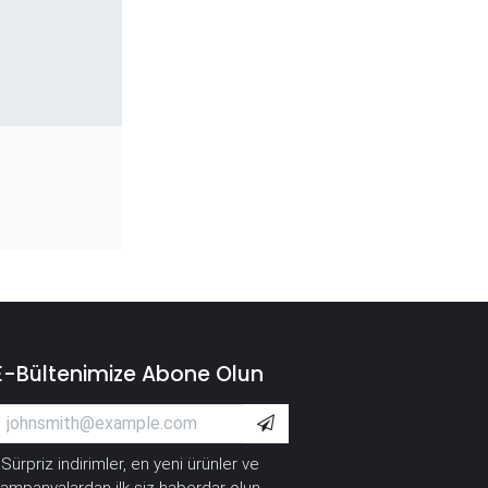
E-Bültenimize Abone Olun
Sürpriz indirimler, en yeni ürünler ve
*