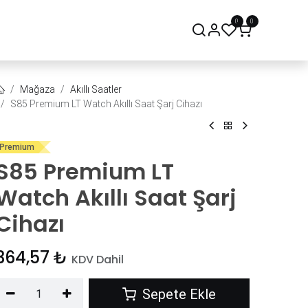
0
0
onsept Mağaza
Bize Ulaşın
Mağaza
Akıllı Saatler
S85 Premium LT Watch Akıllı Saat Şarj Cihazı
Premium
S85 Premium LT
Watch Akıllı Saat Şarj
Cihazı
364,57
₺
KDV Dahil
Sepete Ekle