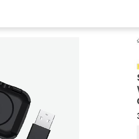
YENI
ar
Online Ürün Fırsatları
Ürün Doğrulama
B2B Bayilik
K