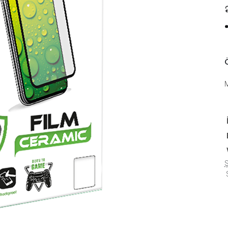
Ö
Ş
S