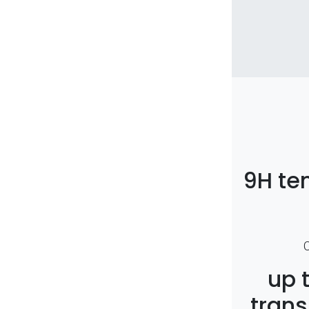
9H te
up 
trans