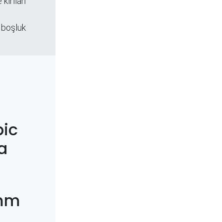
 kırılan
 boşluk
ic
a
3mm