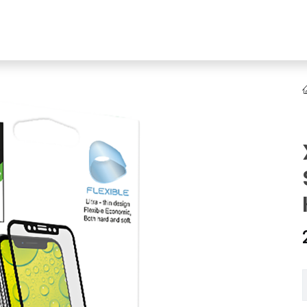
YENI
ar
Online Ürün Fırsatları
Ürün Doğrulama
B2B Bayilik
K