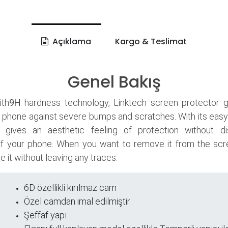
Açıklama
Kargo & Teslimat
Genel Bakış
th
9H
hardness technology, Linktech screen protector 
 phone against severe bumps and scratches. With its easy
it gives an aesthetic feeling of protection without di
f your phone. When you want to remove it from the scr
 it without leaving any traces.
6D özellikli kırılmaz cam
ri
Özel camdan imal edilmiştir
Şeffaf yapı