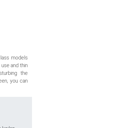
glass models
 use and thin
sturbing the
een, you can