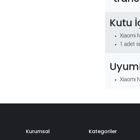
Kutu İ
Xiaomi 
​1 adet s
Uyuml
Xiaomi 
Kurumsal
Kategoriler