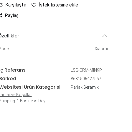
Karşılaştır
İstek listesine ekle
Paylaş
zellikler
Model
Xiaomi
İç Referans
LSG-CRM-MIN9P
Barkod
8681506427557
Websitesi Ürün Kategorisi
Parlak Seramik
artlar ve Koşullar
hipping: 1 Business Day