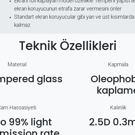
​Ekranı full kaplayan model özellikle Temperli yapısı ile
ekran koruyucunun etrafa zarar vermesini önler
Standart ekran koruyucular gibi yan ve üst kısımlarda
kalmaz
Teknik Özellikleri
Material
Kapmala
mpered glass
Oleophob
kaplam
Cam Hassasiyeti
Kalınlık
to 99% light
2.5D 0.
mission rate