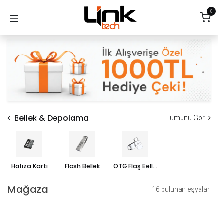
İçereği Atla
0
Bellek & Depolama
Tümünü Gör
Hafıza Kartı
Flash Bellek
OTG Flaş Bellek
Mağaza
16 bulunan eşyalar.