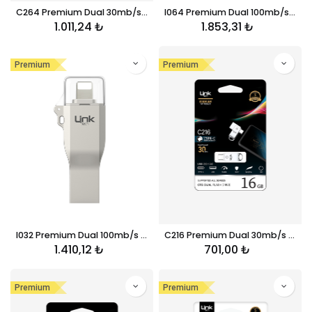
C264 Premium Dual 30mb/s 64GB Tip-C USB OTG Flash Bellek
I064 Premium Dual 100mb/s 64GB iPhone Lightning USB OTG Flash Bellek
1.011,24
₺
1.853,31
₺
Premium
Premium
I032 Premium Dual 100mb/s 32GB iPhone Lightning USB OTG Flash Bellek
C216 Premium Dual 30mb/s 16GB Tip-C USB OTG Flash Bellek
1.410,12
₺
701,00
₺
Premium
Premium