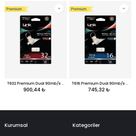
Premium
Premium
T632 Premium Dual 90mb/s 32GB Tip-C USB OTG Flash Bellek
T616 Premium Dual 90mb/s 16GB Tip-C USB OTG Flash Bellek
900,44
₺
745,32
₺
Kurumsal
Kategoriler