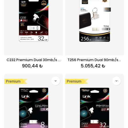
C232 Premium Dual 30mb/s 32GB Tip-C USB OTG Flash Bellek
T256 Premium Dual 90mb/s 256GB Tip-C USB OTG Flash Bellek
900,44
₺
5.055,42
₺
Premium
Premium