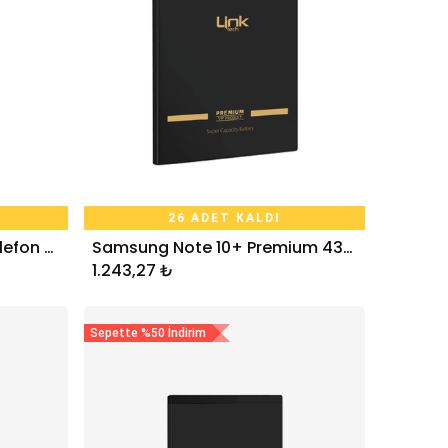
26 ADET KALDI
Samsung S10 Premium Telefon Bataryası 3400 mAh
Samsung Note 10+ Premium 4300 mAh Telefon Bataryası
Sepete Ekle
1.243,27
₺
Sepette %50 İndirim