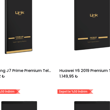
Samsung J7 Prime Premium Telefon Bataryası 3.300 mAh
Sepete Ekle
Sepete Ekle
2
₺
1.149,95
₺
50 İndirim
Sepette %50 İndirim