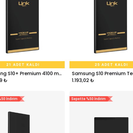
21 ADET KALDI
25 ADET KALDI
Samsung S10+ Premium 4100 mAh Telefon Bataryası
Sepete Ekle
Sepete Ekle
9
₺
1.193,02
₺
50 İndirim
Sepette %50 İndirim