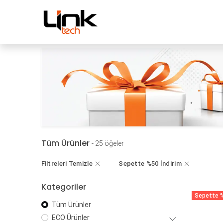
İçereği Atla
Mağaza
Kampanyal
Tüm Ürünler
- 25 öğeler
Filtreleri Temizle
Sepette %50 İndirim
Kategoriler
Sepette %
Tüm Ürünler
ECO Ürünler