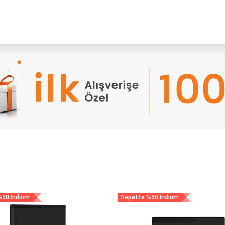
YENI
ar
Online Ürün Fırsatları
Ürün Doğrulama
B2B Bayilik
K
50 İndirim
Sepette %50 İndirim