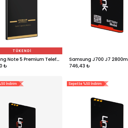
TÜKENDİ
Samsung Note 5 Premium Telefon Bataryası 3000 mAh
Sepete Ekle
0
₺
746,43
₺
50 İndirim
Sepette %50 İndirim