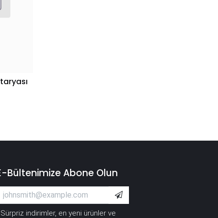
taryası
E-Bültenimize Abone Olun
Sürpriz indirimler, en yeni ürünler ve
*