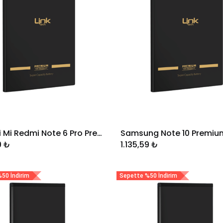
Xiaomi Mi Redmi Note 6 Pro Premium Telefon Bataryası 4000 mAh
Sepete Ekle
Sepete Ekle
9
₺
1.135,59
₺
50 İndirim
Sepette %50 İndirim