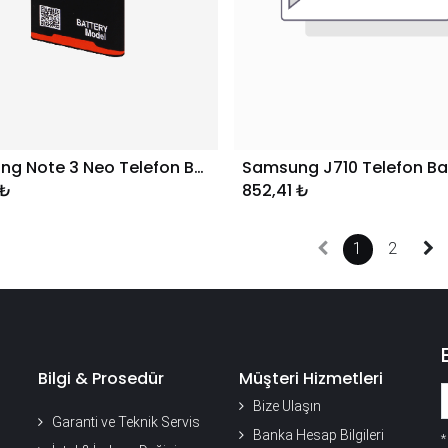
Samsung Note 3 Neo Telefon Bataryası
Samsung J710 Telefon Ba
Sepete Ekle
Sepete Ekle
₺
852,41
₺
1
2
Bilgi & Prosedür
Müşteri Hizmetleri
Bize Ulaşın
Garanti ve Teknik Servis
Banka Hesap Bilgileri