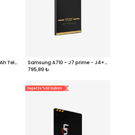
Samsung J700 J7 2800mAh Telefon Bataryası (EB-BJ700CBC)
Samsung A710 - J7 prime - J4+ - J6+ 3000mAh Telefon Bataryası (EB-BA710ABE)
Sepete Ekle
795,89
₺
Sepette %50 İndirim