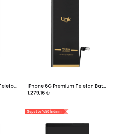
Huawei Y6 2019 Premium Telefon Bataryası 2900 mAh
iPhone 6G Premium Telefon Bataryası 2350 mAh
Sepete Ekle
1.279,16
₺
Sepette %50 İndirim