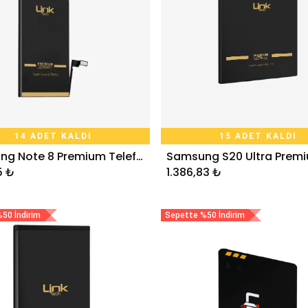
14 ADET KALDI
15 ADET KALDI
Samsung Note 8 Premium Telefon Bataryası 3300 mAh
Sepete Ekle
Sepete Ekle
5
₺
1.386,83
₺
50 İndirim
Sepette %50 İndirim