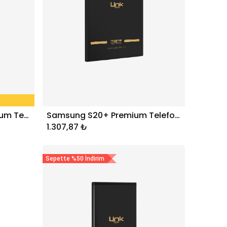
Samsung S20 Ultra Premium Telefon Bataryası 5000 mAh EB-BG988ABY
Samsung S20+ Premium Telefon Bataryası 4500 mAh EB-BG985ABY
Sepete Ekle
1.307,87
₺
Sepette %50 İndirim