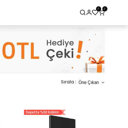
0
0
onsept Mağaza
Bize Ulaşın
Sırala :
Öne Çıkan
Sepette %50 İndirim