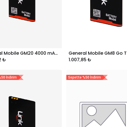
General Mobile GM20 4000 mAH Telefon Bataryası
Sepete Ekle
Sepete Ekle
2
₺
1.007,85
₺
50 İndirim
Sepette %50 İndirim