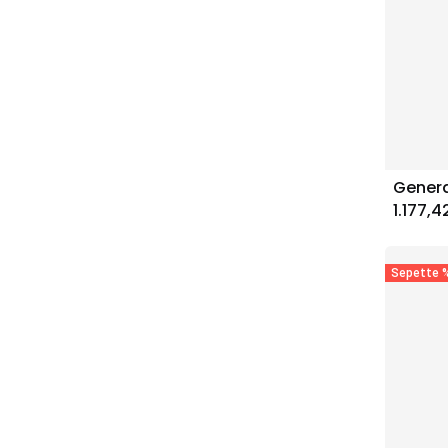
1.177,4
Sepette %