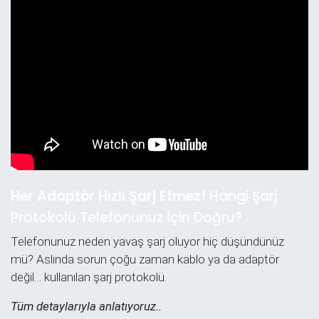
Her Adaptör Hızlı Şarj Etmez!
Hangi Şarj
Protokolü Telefonunuz İçin Doğru?
Telefonunuz neden yavaş şarj oluyor hiç düşündünüz
mü? Aslında sorun çoğu zaman kablo ya da adaptör
değil… kullanılan şarj protokolü.
Tüm detaylarıyla anlatıyoruz..