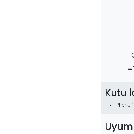
Ç
-
Kutu İ
iPhone 
Uyuml