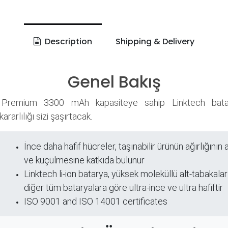
Description
Shipping & Delivery
Genel Bakış
Premium 3300 mAh kapasiteye sahip Linktech batar
ararlılığı sizi şaşırtacak.
İnce daha hafif hücreler, taşınabilir ürünün ağırlığını
ri
ve küçülmesine katkıda bulunur
Linktech li-ion batarya, yüksek moleküllü alt-tabakalar
diğer tüm bataryalara göre ultra-ince ve ultra hafiftir
ISO 9001 and ISO 14001 certificates