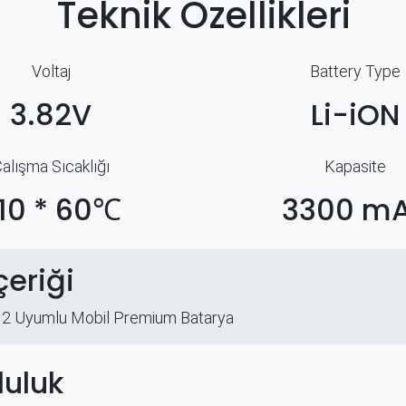
Teknik Özellikleri
Voltaj
Battery Type
3.82V
Li-iON
alışma Sıcaklığı
Kapasite
10 * 60℃
3300 m
çeriği
12 Uyumlu Mobil Premium Batarya
uluk