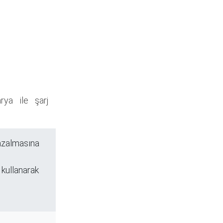
ya ile şarj
n azalmasına
 kullanarak