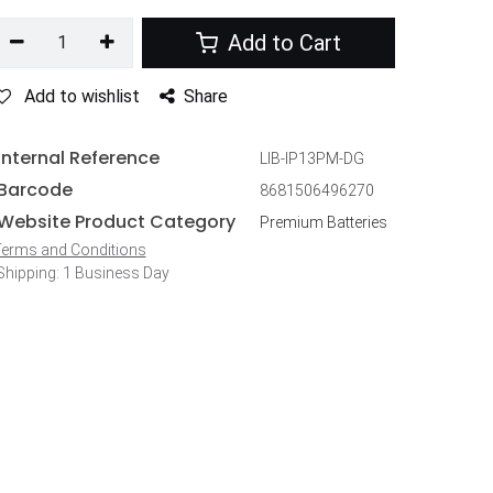
Add to Cart
Add to wishlist
Share
Internal Reference
LIB-IP13PM-DG
Barcode
8681506496270
Website Product Category
Premium Batteries
erms and Conditions
hipping: 1 Business Day