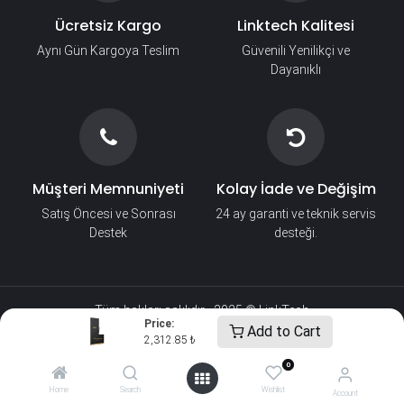
Ücretsiz Kargo
Linktech Kalitesi
Aynı Gün Kargoya Teslim
Güvenili Yenilikçi ve
Dayanıklı
Müşteri Memnuniyeti
Kolay İade ve Değişim
Satış Öncesi ve Sonrası
24 ay garanti ve teknik servis
Destek
desteği.
Tüm hakları saklıdır - 2025 © LinkTech​
Price:
Add to Cart
2,312.85
₺
0
Home
Search
Wishlist
Account