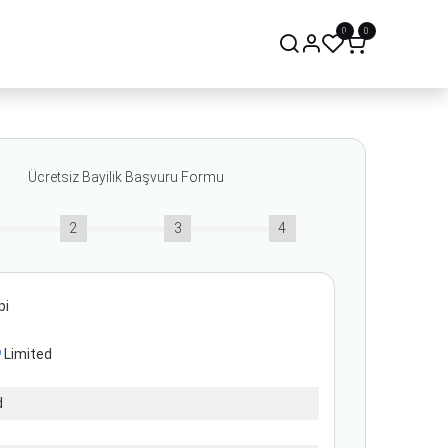
0
0
onsept Mağaza
Bize Ulaşın
Ücretsiz Bayilik Başvuru Formu
2
3
4
pi
Limited
d