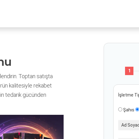
YENI
ar
Online Ürün Fırsatları
Ürün Doğrulama
B2B Bayilik
K
mu
1
lendirin. Toptan satışta
ürün kalitesiyle rekabet
’in tedarik gücünden
İşletme Ti
Şahıs
Ad Soya