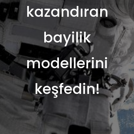
kazandıran
bayilik
modellerini
keşfedin!