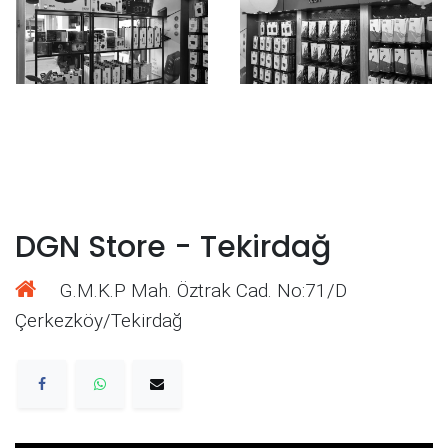
DGN Store - Tekirdağ
G.M.K.P Mah. Öztrak Cad. No:71/D
Çerkezköy/Tekirdağ