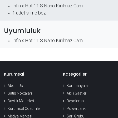
İnfinix Hot 11 S Nano Kırılmaz Cam
​1 adet silme bezi
Uyumluluk
İnfinix Hot 11 S Nano Kırılmaz Cam
Kurumsal
Kategoriler
About Us
Kampanyalar
Satış Noktaları
Akıllı Saatler
Bayilik Modelleri
Depolama
Kurumsal Çözümler
Powerbank
Medya Merkezi
Şarj Grubu