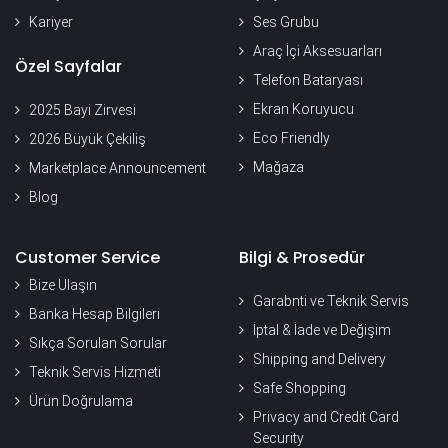
Kariyer
Ses Grubu
Araç İçi Aksesuarları
Özel Sayfalar
Telefon Bataryası
Ekran Koruyucu
2025 Bayi Zirvesi
Eco Friendly
2026 Büyük Çekiliş
Mağaza
Marketplace Announcement
Blog
Customer Service
Bilgi & Prosedür
Bize Ulaşın
Garabnti ve Teknik Servis
Banka Hesap Bilgileri
İptal & İade ve Değişim
Sıkça Sorulan Sorular
Shipping and Delivery
Teknik Servis Hizmeti
Safe Shopping
Ürün Doğrulama
Privacy and Credit Card
Security