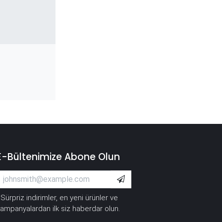
E-Bültenimize Abone Olun
Sürpriz indirimler, en yeni ürünler ve
*
ampanyalardan ilk siz haberdar olun.