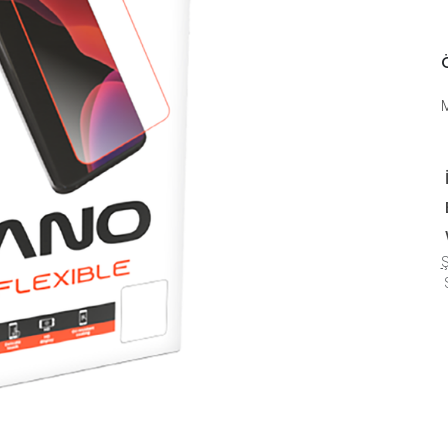
Ö
Ş
S