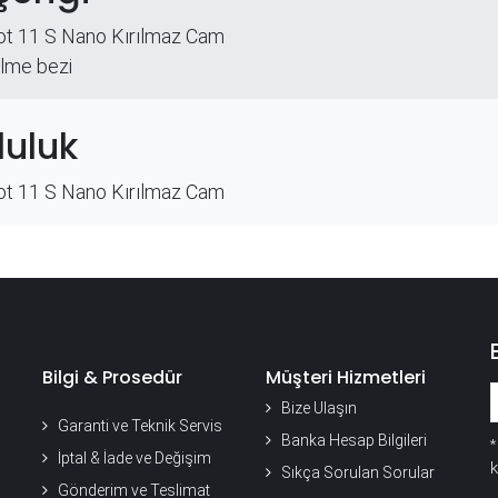
Hot 11 S Nano Kırılmaz Cam
ilme bezi
uluk
Hot 11 S Nano Kırılmaz Cam
Bilgi & Prosedür
Müşteri Hizmetleri
Bize Ulaşın
Garanti ve Teknik Servis
Banka Hesap Bilgileri
İptal & İade ve Değişim
k
Sıkça Sorulan Sorular
Gönderim ve Teslimat