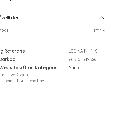
zellikler
Model
Infinix
İç Referans
LSG-NA-INH11S
Barkod
8681506428660
Websitesi Ürün Kategorisi
Nano
artlar ve Koşullar
hipping: 1 Business Day