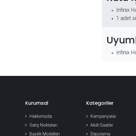
İnfinix 
​1 adet s
Uyuml
İnfinix 
Kurumsal
Kategoriler
Hakkımızda
Kampanyalar
Satış Noktaları
Akıllı Saatler
Bayilik Modelleri
Depolama