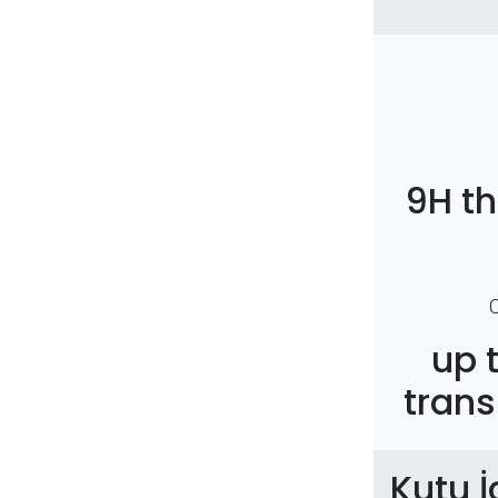
9H t
up 
trans
Kutu İ