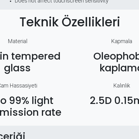
Does not affect touchscreen sensitivity
Teknik Özellikleri
Material
Kapmala
hin tempered
Oleophob
glass
kaplam
Cam Hassasiyeti
Kalınlık
to 99% light
2.5D 0.1
mission rate
çeriği