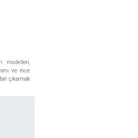
m modelleri,
anımı ve ince
ndan çıkarmak