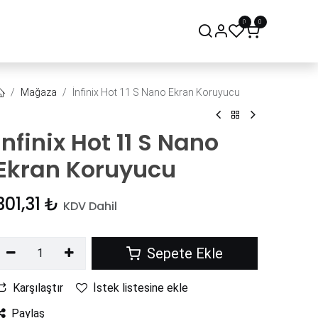
0
0
onsept Mağaza
Bize Ulaşın
Mağaza
İnfinix Hot 11 S Nano Ekran Koruyucu
İnfinix Hot 11 S Nano
Ekran Koruyucu
301,31
₺
KDV Dahil
Sepete Ekle
Karşılaştır
İstek listesine ekle
Paylaş