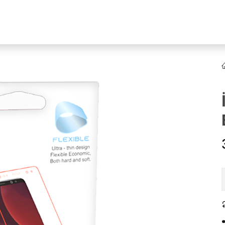
YENI
ar
Online Ürün Fırsatları
Ürün Doğrulama
B2B Bayilik
K