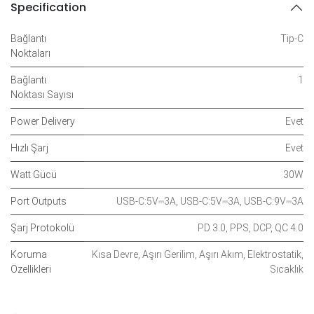
Specification
Bağlantı
Tip-C
Noktaları
Bağlantı
1
Noktası Sayısı
Power Delivery
Evet
Hızlı Şarj
Evet
Watt Gücü
30W
Port Outputs
USB-C:5V⎓3A
,
USB-C:5V⎓3A
,
USB-C:9V⎓3A
Şarj Protokolü
PD 3.0
,
PPS
,
DCP
,
QC 4.0
Koruma
Kısa Devre
,
Aşırı Gerilim
,
Aşırı Akım
,
Elektrostatik
,
Özellikleri
Sıcaklık