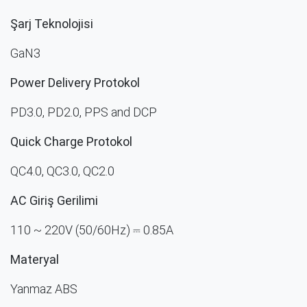
Şarj Teknolojisi
GaN3
Power Delivery Protokol
PD3.0, PD2.0, PPS and DCP
Quick Charge Protokol
QC4.0, QC3.0, QC2.0
AC Giriş Gerilimi
110 ~ 220V (50/60Hz)
⎓ 0.85A
Materyal
Yanmaz ABS