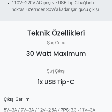
110V~220V AC girişi ve USB Tip-C bağlantı
noktası üzerinden 30W'a kadar şarj gücü çıkışı
Teknik Özellikleri
Şarj Gücü​
30 Watt Maximum
Şarj Çıkışı
1x USB Tip-C
Çıkışı Gerilimi
5V⎓3A / 9V⎓3A
/ 12V⎓2.5A /
PPS:
3.3~11V⎓3A