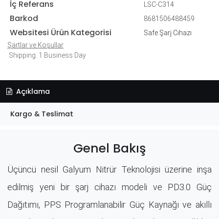
İç Referans
LSC-C314
Barkod
8681506488459
Websitesi Ürün Kategorisi
Safe Şarj Cihazı
Şartlar ve Koşullar
Shipping: 1 Business Day
Açıklama
Kargo & Teslimat
Genel Bakış
Üçüncü nesil Galyum Nitrür Teknolojisi üzerine inşa
edilmiş yeni bir şarj cihazı modeli ve PD3.0 Güç
Dağıtımı, PPS Programlanabilir Güç Kaynağı ve akıllı