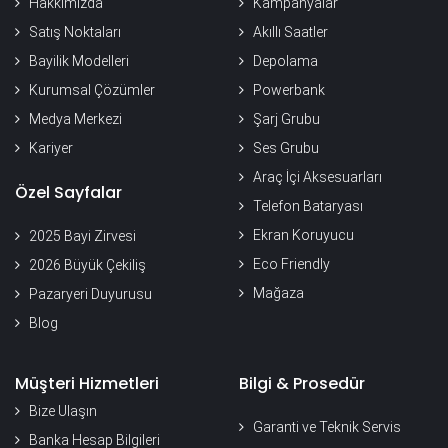
Hakkımızda
Kampanyalar
Satış Noktaları
Akıllı Saatler
Bayilik Modelleri
Depolama
Kurumsal Çözümler
Powerbank
Medya Merkezi
Şarj Grubu
Kariyer
Ses Grubu
Araç İçi Aksesuarları
Özel Sayfalar
Telefon Bataryası
Ekran Koruyucu
2025 Bayi Zirvesi
Eco Friendly
2026 Büyük Çekiliş
Mağaza
Pazaryeri Duyurusu
Blog
Müşteri Hizmetleri
Bilgi & Prosedür
Bize Ulaşın
Garanti ve Teknik Servis
Banka Hesap Bilgileri