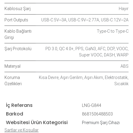
Kablosuz Şarj
Hayır
Port Outputs
USB-C:5V⎓3A
,
USB-C:9V⎓2.77A
,
USB-C:12V⎓2A
Kablo Bağlantı
Type-C to Type-C
Girişi
Şarj Protokolü
PD 3.0
,
QC 4.0+
,
PPS
,
GaN3
,
AFC
,
DCP
,
VOOC
,
Super VOOC
,
DASH
,
WARP
Materyal
ABS
Koruma
Kısa Devre
,
Aşırı Gerilim
,
Aşırı Akım
,
Elektrostatik
,
Özellikleri
Sıcaklık
İç Referans
LNG-G844
Barkod
8681506488503
Websitesi Ürün Kategorisi
Premium Şarj Cihazı
Şartlar ve Koşullar