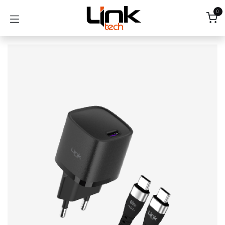
İçereği Atla
0