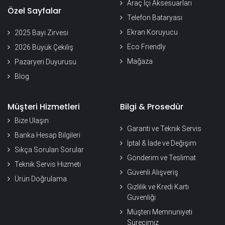
Araç İçi Aksesuarları
Özel Sayfalar
Telefon Bataryası
Ekran Koruyucu
2025 Bayi Zirvesi
Eco Friendly
2026 Büyük Çekiliş
Mağaza
Pazaryeri Duyurusu
Blog
Müşteri Hizmetleri
Bilgi & Prosedür
Bize Ulaşın
Garanti ve Teknik Servis
Banka Hesap Bilgileri
İptal & İade ve Değişim
Sıkça Sorulan Sorular
Gönderim ve Teslimat
Teknik Servis Hizmeti
Güvenli Alışveriş
Ürün Doğrulama
Gizlilik ve Kredi Kartı
Güvenliği
Müşteri Memnuniyeti
Sürecimiz