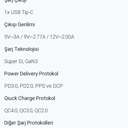
1x USB Tip-C
Çıkışı Gerilimi
5V⎓3A / 9V⎓2.77A
/ 12V⎓2.00A
Şarj Teknolojisi
Süper SI, GaN3
Power Delivery Protokol
PD3.0, PD2.0, PPS ve DCP
Qiuck Charge Protokol
QC4.0, QC3.0, QC2.0
Diğer Şarj Protokolleri