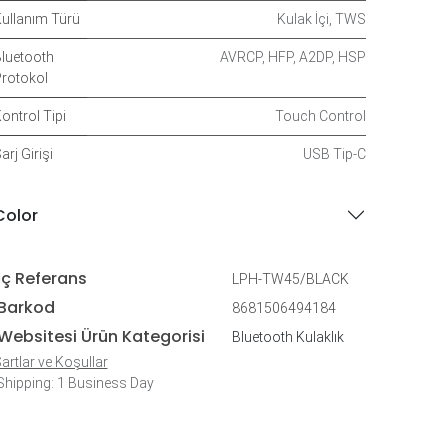
ullanım Türü
Kulak İçi
,
TWS
luetooth
AVRCP
,
HFP
,
A2DP
,
HSP
rotokol
ontrol Tipi
Touch Control
arj Girişi
USB Tip-C
Color
İç Referans
LPH-TW45/BLACK
Barkod
8681506494184
Websitesi Ürün Kategorisi
Bluetooth Kulaklık
artlar ve Koşullar
hipping: 1 Business Day