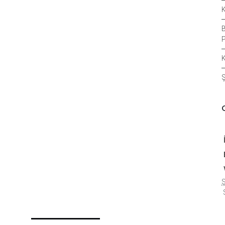
K
B
P
K
Ş
Ş
S