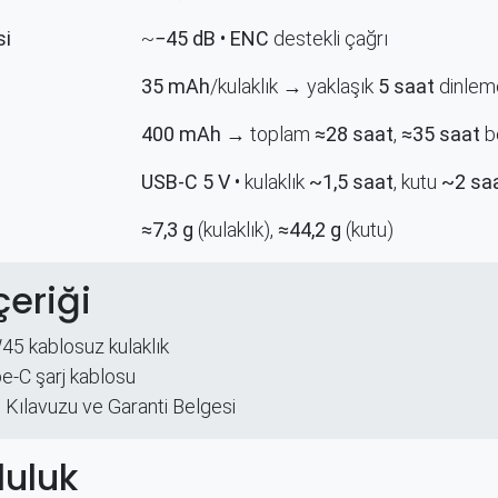
 ​
~
−45 dB
•
ENC
destekli çağrı
35 mAh
/kulaklık → yaklaşık
5 saat
dinleme
400 mAh
→ toplam
≈28 saat
,
≈35 saat
be
USB-C 5 V
• kulaklık
~1,5 saat
, kutu
~2 sa
≈7,3 g
(kulaklık),
≈44,2 g
(kutu) ​
çeriği
5 kablosuz kulaklık
e-C şarj kablosu
 Kılavuzu​ ve Garanti Belgesi
uluk