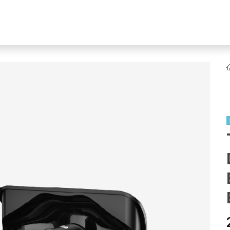
YENI
ar
Online Ürün Fırsatları
Ürün Doğrulama
B2B Bayilik
K