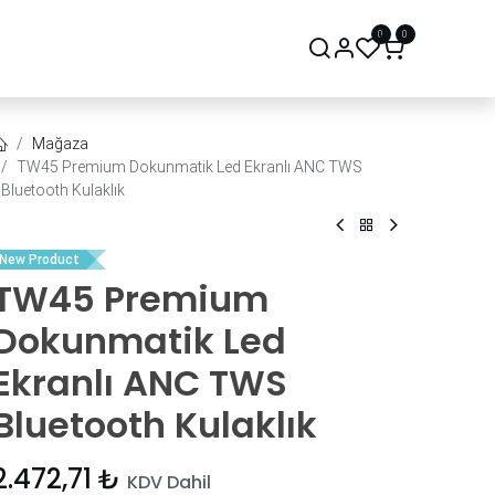
0
0
onsept Mağaza
Bize Ulaşın
Mağaza
TW45 Premium Dokunmatik Led Ekranlı ANC TWS
Bluetooth Kulaklık
New Product
TW45 Premium
Dokunmatik Led
Ekranlı ANC TWS
Bluetooth Kulaklık
2.472,71
₺
KDV Dahil