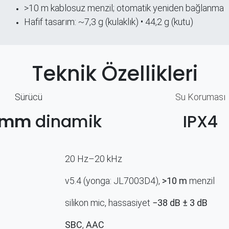
>10 m kablosuz menzil; otomatik yeniden bağlanma
Hafif tasarım: ~7,3 g (kulaklık) • 44,2 g (kutu)
Teknik Özellikleri
Sürücü
Su Koruması
 mm
dinamik
IPX4
20 Hz–20 kHz
v5.4 (yonga: JL7003D4),
>10 m
menzil
silikon mic, hassasiyet
−38 dB ± 3 dB
SBC
,
AAC