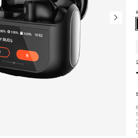
B
G
Ö