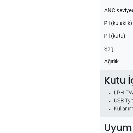
ANC seviyesi
Pil (kulaklık) ​
Pil (kutu) ​
Şarj ​
Ağırlık ​
Kutu İ
LPH-TW4
USB Typ
Kullanım
Uyuml