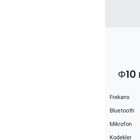
Φ
10
Frekans
Bluetooth ​
Mikrofon
Kodekler ​