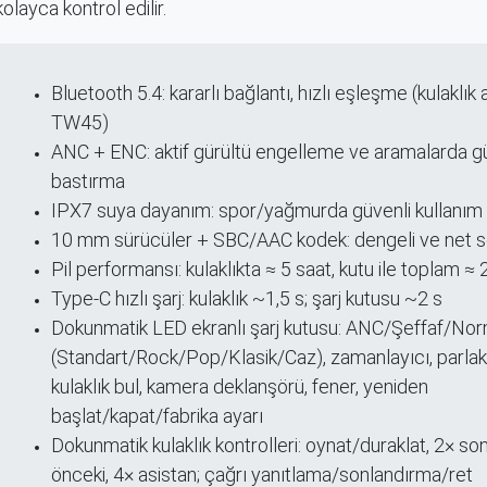
ayca kontrol edilir.​
Bluetooth 5.4: kararlı bağlantı, hızlı eşleşme (kulaklık
ri
TW45)
ANC + ENC: aktif gürültü engelleme ve aramalarda gü
bastırma
IPX7 suya dayanım: spor/yağmurda güvenli kullanım
10 mm sürücüler + SBC/AAC kodek: dengeli ve net 
Pil performansı: kulaklıkta ≈ 5 saat, kutu ile toplam ≈ 
Type-C hızlı şarj: kulaklık ~1,5 s; şarj kutusu ~2 s
Dokunmatik LED ekranlı şarj kutusu: ANC/Şeffaf/Nor
(Standart/Rock/Pop/Klasik/Caz), zamanlayıcı, parlaklı
kulaklık bul, kamera deklanşörü, fener, yeniden
başlat/kapat/fabrika ayarı
Dokunmatik kulaklık kontrolleri: oynat/duraklat, 2× son
önceki, 4× asistan; çağrı yanıtlama/sonlandırma/ret