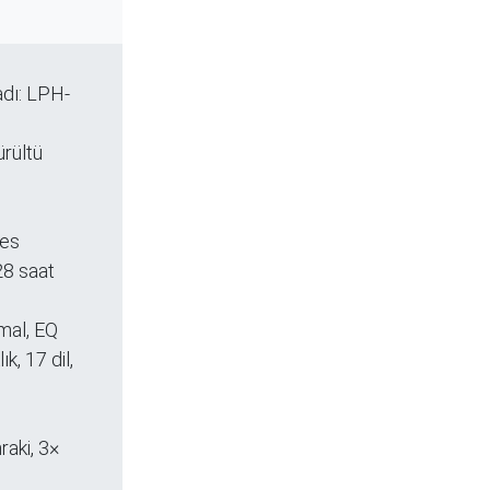
 adı: LPH-
rültü
ses
28 saat
mal, EQ
k, 17 dil,
raki, 3×