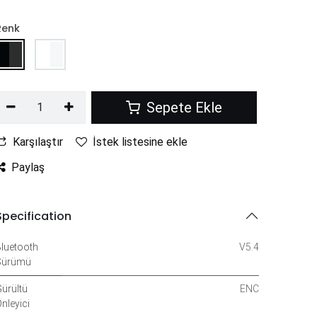
Renk
Sepete Ekle
Karşılaştır
İstek listesine ekle
Paylaş
Specification
luetooth
V5.4
Sürümü
ürültü
ENC
nleyici