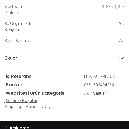
Bluetooth
BR/EDR
,
BLE
Protokol
Su Geçirmezlik
IP67
Seviyesi
Suya Dayanıklı
Var
Color
İç Referans
LPW-S90/BLACK
Barkod
8681506484369
Websitesi Ürün Kategorisi
Akıllı Saatler
Şartlar ve Koşullar
Shipping: 1 Business Day
Açıklama