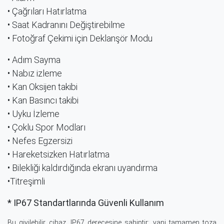
• Çağrıları Hatırlatma
• Saat Kadranını Değiştirebilme
• Fotoğraf Çekimi için Deklanşör Modu
• Adım Sayma
• Nabız izleme
• Kan Oksijen takibi
• Kan Basıncı takibi
• Uyku İzleme
• Çoklu Spor Modları
• Nefes Egzersizi
• Hareketsizken Hatırlatma
• Bilekliği kaldırdığında ekranı uyandırma
•Titreşimli
* IP67 Standartlarında Güvenli Kullanım
Bu giyilebilir cihaz, IP67 derecesine sahiptir; yani tamamen toza