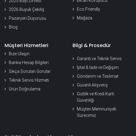
Ekran Koruyucu
2025 Bayi Zirvesi
Eco Friendly
2026 Büyük Çekiliş
Mağaza
Pazaryeri Duyurusu
Blog
Müşteri Hizmetleri
Bilgi & Prosedür
Bize Ulaşın
Garanti ve Teknik Servis
Banka Hesap Bilgileri
İptal & İade ve Değişim
Sıkça Sorulan Sorular
Gönderim ve Teslimat
Teknik Servis Hizmeti
Güvenli Alışveriş
Ürün Doğrulama
Gizlilik ve Kredi Kartı
Güvenliği
Müşteri Memnuniyeti
Sürecimiz