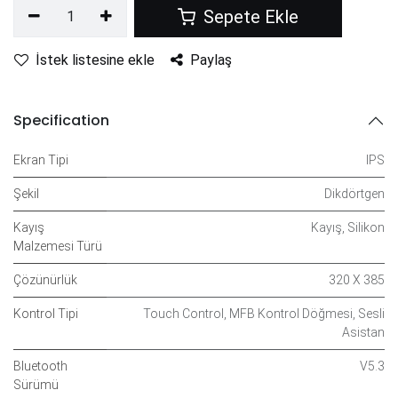
Sepete Ekle
İstek listesine ekle
Paylaş
Specification
Ekran Tipi
IPS
Şekil
Dikdörtgen
Kayış
Kayış
,
Silikon
Malzemesi Türü
Çözünürlük
320 X 385
Kontrol Tipi
Touch Control
,
MFB Kontrol Döğmesi
,
Sesli
Asistan
Bluetooth
V5.3
Sürümü