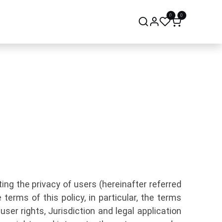
0
0
onsept Mağaza
Bize Ulaşın
ng the privacy of users (hereinafter referred
terms of this policy, in particular, the terms
ser rights, Jurisdiction and legal application