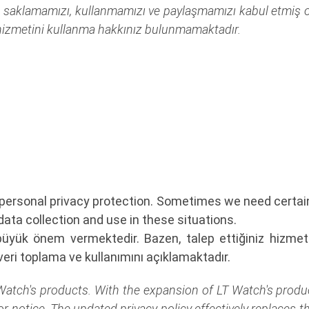
zı, saklamamızı, kullanmamızı ve paylaşmamızı kabul etmiş 
hizmetini kullanma hakkınız bulunmamaktadır.
ersonal privacy protection. Sometimes we need certain
data collection and use in these situations.
büyük önem vermektedir. Bazen, talep ettiğiniz hizmetler
 veri toplama ve kullanımını açıklamaktadır.
LT Watch's products. With the expansion of LT Watch's produ
 notice. The updated privacy policy effectively replaces the