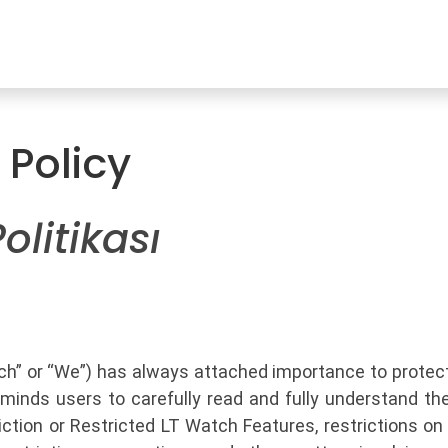
YENI
ar
Online Ürün Fırsatları
Ürün Doğrulama
B2B Bayilik
K
 Policy
Politikası
ch” or “We”) has always attached importance to protecti
minds users to carefully read and fully understand the 
tion or Restricted LT Watch Features, restrictions on u