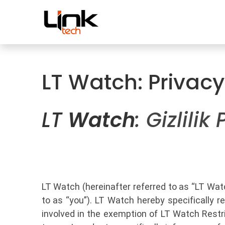
İçereği Atla
Mağaza
Kampanyal
LT Watch: Privacy
LT
Watch
: Gizlilik 
LT Watch (hereinafter referred to as “LT Wat
to as “you”). LT Watch hereby specifically re
involved in the exemption of LT Watch Restric