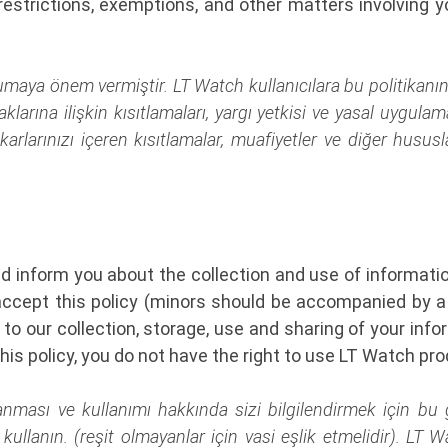
f restrictions, exemptions, and other matters involving 
umaya önem vermiştir. LT Watch kullanıcılara bu politikanın ş
cı haklarına ilişkin kısıtlamaları, yargı yetkisi ve yasal uygu
 çıkarlarınızı içeren kısıtlamalar, muafiyetler ve diğer husus
nd inform you about the collection and use of informati
accept this policy (minors should be accompanied by a
 our collection, storage, use and sharing of your infor
his policy, you do not have the right to use LT Watch pro
anması ve kullanımı hakkında sizi bilgilendirmek için bu gizl
kullanın. (reşit olmayanlar için vasi eşlik etmelidir). LT