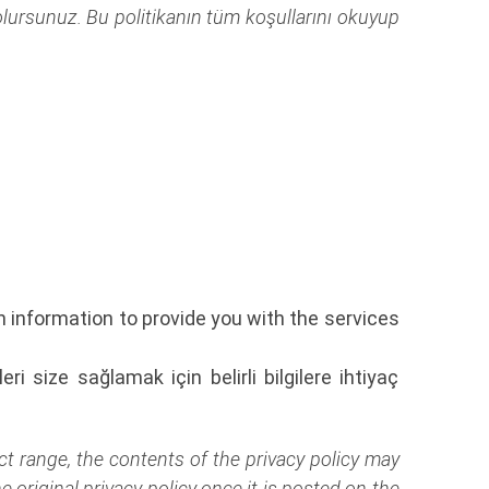
olursunuz. Bu politikanın tüm koşullarını okuyup
 information to provide you with the services
i size sağlamak için belirli bilgilere ihtiyaç
ct range, the contents of the privacy policy may
 original privacy policy once it is posted on the