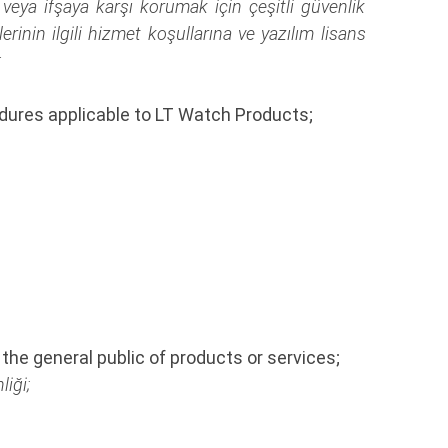
ma veya ifşaya karşı korumak için çeşitli güvenlik
lerinin ilgili hizmet koşullarına ve yazılım lisans
:
cedures applicable to LT Watch Products;
e general public of products or services;
iği;