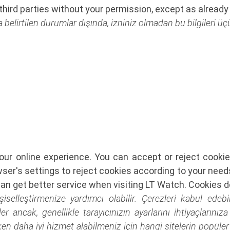
hird parties without your permission, except as already o
a belirtilen durumlar dışında, izniniz olmadan bu bilgileri ü
your online experience. You can accept or reject cook
wser's settings to reject cookies according to your ne
can get better service when visiting LT Watch. Cookies d
şiselleştirmenize yardımcı olabilir. Çerezleri kabul edebi
r ancak, genellikle tarayıcınızın ayarlarını ihtiyaçlarını
ken daha iyi hizmet alabilmeniz için hangi sitelerin popül