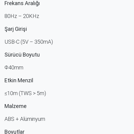
Frekans Aralığı
80Hz – 20KHz
Şarj Girişi
USB-C (5V – 350mA)
Sürücü Boyutu
Φ40mm
Etkin Menzil
≤10m (TWS > 5m)
Malzeme
ABS + Alüminyum
Boyutlar