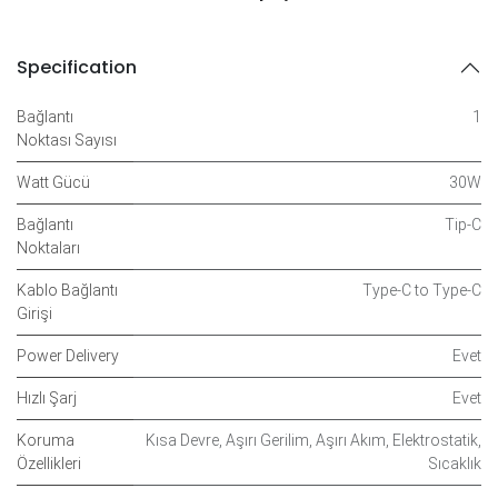
Specification
Bağlantı
1
Noktası Sayısı
Watt Gücü
30W
Bağlantı
Tip-C
Noktaları
Kablo Bağlantı
Type-C to Type-C
Girişi
Power Delivery
Evet
Hızlı Şarj
Evet
Koruma
Kısa Devre
,
Aşırı Gerilim
,
Aşırı Akım
,
Elektrostatik
,
Özellikleri
Sıcaklık