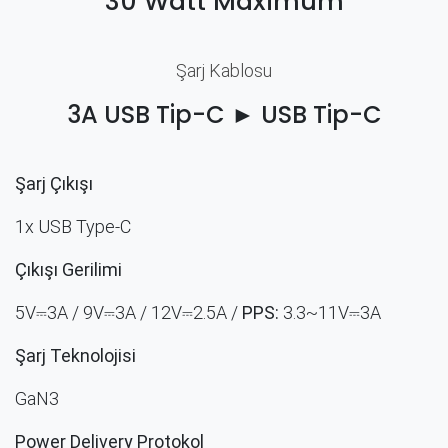
30 Watt Maximum
Şarj Kablosu
3A USB Tip-C ► USB Tip-C
Şarj Çıkışı
1x USB Type-C
Çıkışı Gerilimi
5V⎓3A / 9V⎓3A
/ 12V⎓2.5A /
PPS:
3.3~11V⎓3A
Şarj Teknolojisi
GaN3
Power Delivery Protokol