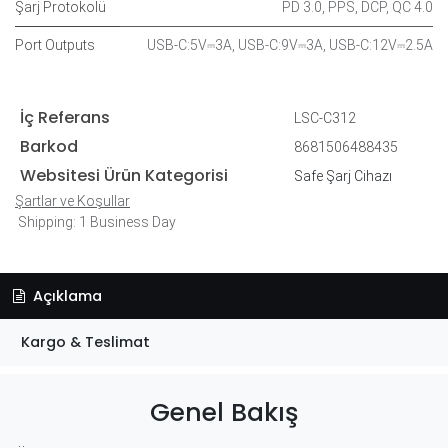
Şarj Protokolü
PD 3.0
,
PPS
,
DCP
,
QC 4.0
Port Outputs
USB-C:5V⎓3A
,
USB-C:9V⎓3A
,
USB-C:12V⎓2.5A
İç Referans
LSC-C312
Barkod
8681506488435
Websitesi Ürün Kategorisi
Safe Şarj Cihazı
Şartlar ve Koşullar
Shipping: 1 Business Day
Açıklama
Kargo & Teslimat
Genel Bakış