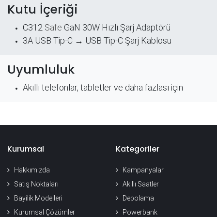
Kutu İçeriği
C312
Safe
GaN 30W Hızlı Şarj Adaptörü
3A USB Tip-C → USB Tip-C Şarj Kablosu
Uyumluluk
Akıllı telefonlar, tabletler ve daha fazlası için
Kurumsal
Kategoriler
Hakkımızda
Kampanyalar
Satış Noktaları
Akıllı Saatler
Bayilik Modelleri
Depolama
Kurumsal Çözümler
Powerbank