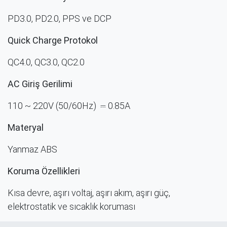
PD3.0, PD2.0, PPS ve DCP
Quick Charge Protokol
QC4.0, QC3.0, QC2.0
AC Giriş Gerilimi
110 ~ 220V (50/60Hz)
⎓ 0.85A
Materyal
Yanmaz ABS
Koruma Özellikleri
Kısa devre, aşırı voltaj, aşırı akım, aşırı güç,
elektrostatik ve sıcaklık koruması