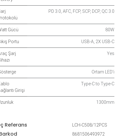
arj
PD 3.0
,
AFC
,
FCP
,
SCP
,
DCP
,
QC 3.0
rotokolü
att Gücü
80W
ıkış Portu
USB-A
,
2X USB-C
raç Şarj
Yes
ihazı
österge
Ortam LED'i
ablo
Type-C to Type-C
ağlantı Girişi
zunluk
1300mm
İç Referans
LCH-C508/12PCS
Barkod
8681506493972