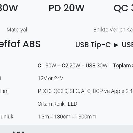
30W
PD 20W
QC 
Materyal​
Birlikte Verilen K
effaf ABS
USB Tip-C ► US
C1
30W +
C2
20W +
USB
30W =
Toplam
i
12V or 24V
leri
PD3.0, QC3.0, SFC, AFC, DCP ve Apple 2.4
Ortam Renkli LED
zunluk
1.3m
=
130cm
=
1300mm