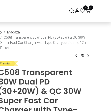
0
0
onsept Mağaza
Bize Ulaşın
Mağaza
C508 Transparent 80W Dual PD (30+20W) & QC 30W
Super Fast Car Charger with Type-C→Type-C Cable 12'li
Paket
Premium
C508 Transparent
80W Dual PD
(30+20W) & QC 30W
Super Fast Car
Charger with Type-