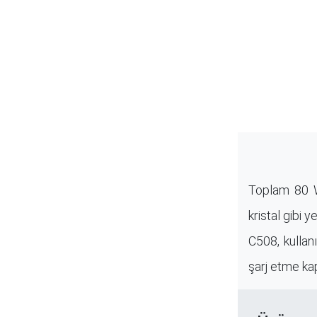
Toplam 80 W
kristal gibi y
C508, kullan
şarj etme ka