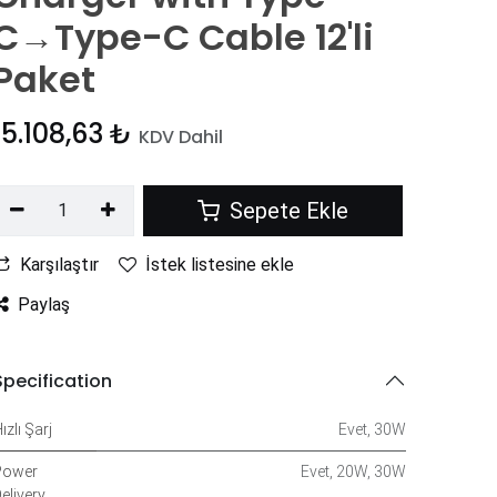
C→Type-C Cable 12'li
Paket
15.108,63
₺
KDV Dahil
Sepete Ekle
Karşılaştır
İstek listesine ekle
Paylaş
Specification
ızlı Şarj
Evet
,
30W
Power
Evet
,
20W
,
30W
elivery