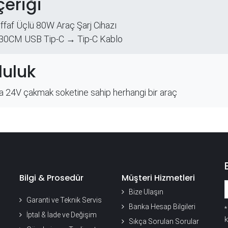
çeriği
faf Üçlü 80W Araç Şarj Cihazı
130CM USB Tip-C → Tip-C Kablo
uluk
 24V çakmak soketine sahip herhangi bir araç
Bilgi & Prosedür
Müşteri Hizmetleri
Bize Ulaşın
Garanti ve Teknik Servis
Banka Hesap Bilgileri
İptal & İade ve Değişim
k
Sıkça Sorulan Sorular