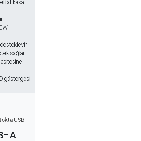
şeffaf kasa
ir
30W
 destekleyin
stek sağlar
pasitesine
ED göstergesi
Nokta USB
B-A