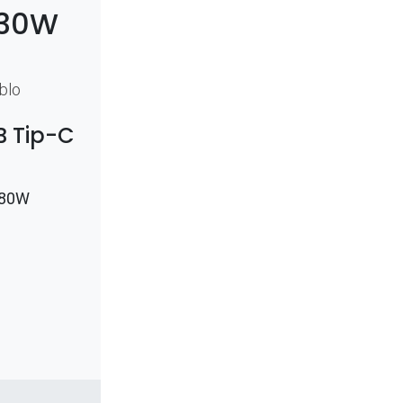
30W
ablo
B Tip-C
 80W