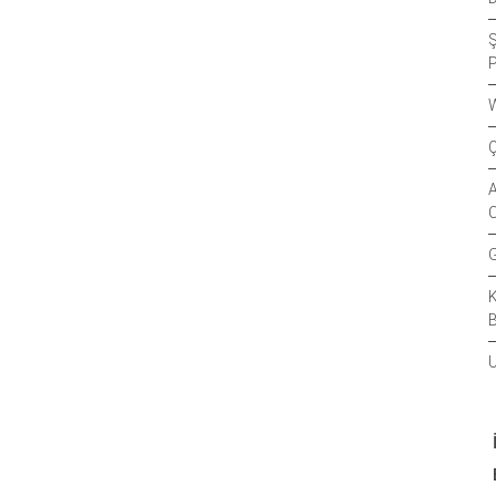
Ş
P
W
Ç
A
C
G
K
B
U