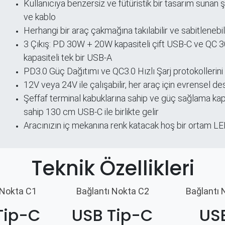
Kullanıcıya benzersiz ve fütüristik bir tasarım sunan 
ri
ve kablo
Herhangi bir araç çakmağına takılabilir ve sabitlenebil
3 Çıkış: PD 30W + 20W kapasiteli çift USB-C ve QC 
kapasiteli tek bir USB-A
PD3.0 Güç Dağıtımı ve QC3.0 Hızlı Şarj protokollerini
12V veya 24V ile çalışabilir, her araç için evrensel de
Şeffaf terminal kabuklarına sahip ve güç sağlama ka
sahip 130 cm USB-C ile birlikte gelir
Aracınızın iç mekanına renk katacak hoş bir ortam L
Teknik Özellikleri
 Nokta C1
Bağlantı Nokta C2
Bağlantı 
Tip-C
USB Tip-C
US