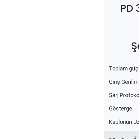
PD 
Ş
Toplam güç
Giriş Gerilim
Şarj Protokol
​Gösterge
Kablonun U