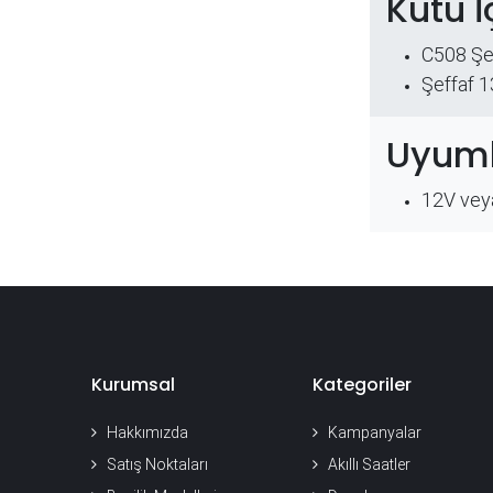
Kutu İ
C508 Şef
Şeffaf 
Uyuml
12V veya
Kurumsal
Kategoriler
Hakkımızda
Kampanyalar
Satış Noktaları
Akıllı Saatler