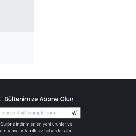
E-Bültenimize Abone Olun
Sürpriz indirimler, en yeni ürünler ve
*
ampanyalardan ilk siz haberdar olun.