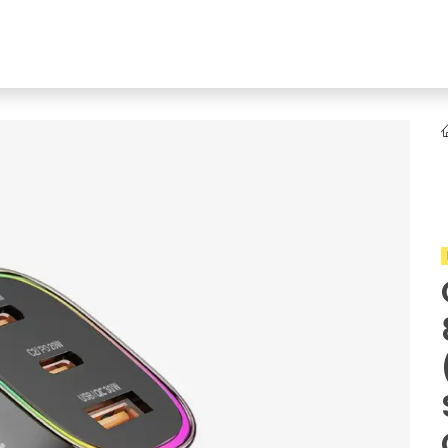
YENI
ar
Online Ürün Fırsatları
Ürün Doğrulama
B2B Bayilik
K