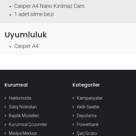
Casper A4 Nano Kırılmaz Cam
​1 adet silme bezi
Uyumluluk
Casper A4
Kurumsal
Kategoriler
Hakkımızda
Kampanyalar
Satış Noktaları
Akıllı Saatler
Bayilik Modelleri
Depolama
Kurumsal Çözümler
Powerbank
Medya Merkezi
Şarj Grubu