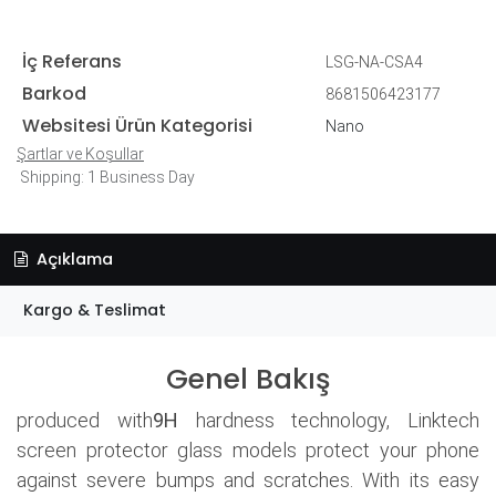
İç Referans
LSG-NA-CSA4
Barkod
8681506423177
Websitesi Ürün Kategorisi
Nano
Şartlar ve Koşullar
Shipping: 1 Business Day
Açıklama
Kargo & Teslimat
Genel Bakış
produced with
9H
hardness technology, Linktech
screen protector glass models protect your phone
against severe bumps and scratches. With its easy