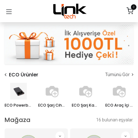
İçereği Atla
0
ECO Ürünler
Tümünü Gör
ECO Powerbanklar
ECO Şarj Cihazları
ECO Şarj Kablosu
ECO Araç İçi Şarj Cihazı
Mağaza
16 bulunan eşyalar.