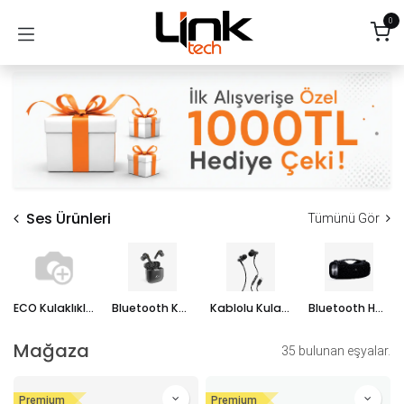
İçereği Atla
0
Ses Ürünleri
Tümünü Gör
ECO Kulaklıklar
Bluetooth Kulaklık
Kablolu Kulaklık
Bluetooth Hoparlör
Mağaza
35 bulunan eşyalar.
Premium
Premium