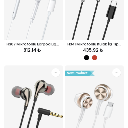
H307 Mikrofonlu Earpod Lightning Kablolu Kulaklık
H341 Mikrofonlu Kulak İçi Tip-C Kablolu Kulaklık
812,14
₺
435,92
₺
New Product