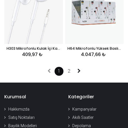
H303 Mikrofonlu Kulak İçi Kablolu Earpod
H64 Mikrofonlu Yüksek Baslı Kulak İçi Kablolu Kulaklık 20'li Paket
409,97
₺
4.047,66
₺
1
2
Kurumsal
Kategoriler
Hakkımızda
Kampanyalar
Satış Noktaları
Akıllı Saatler
Bayilik Modelleri
Depolama