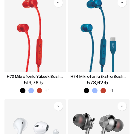
H73 Mikrofonlu Yüksek Baslı AUX Kablolu Kulak İçi Kulaklık
H74 Mikrofonlu Ekstra Baslı Kulak İçi Type-C Kablolu Kulaklık
513,76
₺
578,62
₺
+1
+1