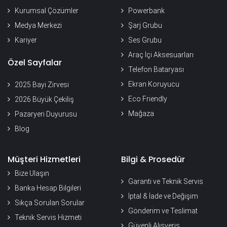
Kurumsal Çözümler
Powerbank
Medya Merkezi
Şarj Grubu
Kariyer
Ses Grubu
Araç İçi Aksesuarları
Özel Sayfalar
Telefon Bataryası
Ekran Koruyucu
2025 Bayi Zirvesi
Eco Friendly
2026 Büyük Çekiliş
Mağaza
Pazaryeri Duyurusu
Blog
Müşteri Hizmetleri
Bilgi & Prosedür
Bize Ulaşın
Garanti ve Teknik Servis
Banka Hesap Bilgileri
İptal & İade ve Değişim
Sıkça Sorulan Sorular
Gönderim ve Teslimat
Teknik Servis Hizmeti
Güvenli Alışveriş