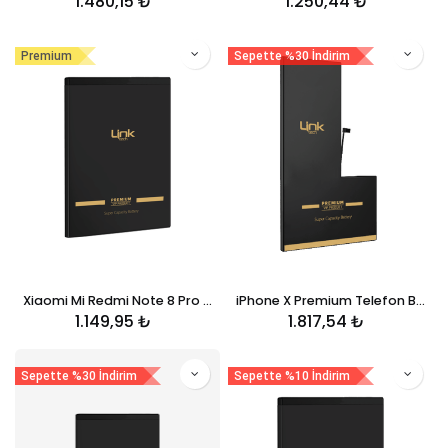
1.480,15
₺
1.250,44
₺
Premium
Sepette %30 İndirim
Xiaomi Mi Redmi Note 8 Pro BM4J Premium Telefon Bataryası 4500 mAh
iPhone X Premium Telefon Bataryası 3500 mAh
1.149,95
₺
1.817,54
₺
Sepette %30 İndirim
Sepette %10 İndirim