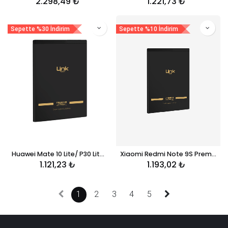
2.298,49
₺
1.221,73
₺
Sepette %30 İndirim
Sepette %10 İndirim
Huawei Mate 10 Lite/ P30 Lite Premium 3.300 mAh Telefon Bataryası
Xiaomi Redmi Note 9S Premium Telefon Bataryası 5020 mAh BN55
1.121,23
₺
1.193,02
₺
1
2
3
4
5