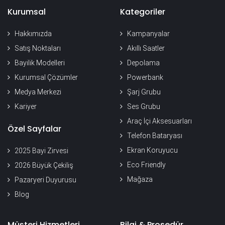
Kurumsal
Kategoriler
Hakkımızda
Kampanyalar
Satış Noktaları
Akıllı Saatler
Bayilik Modelleri
Depolama
Kurumsal Çözümler
Powerbank
Medya Merkezi
Şarj Grubu
Kariyer
Ses Grubu
Araç İçi Aksesuarları
Özel Sayfalar
Telefon Bataryası
Ekran Koruyucu
2025 Bayi Zirvesi
Eco Friendly
2026 Büyük Çekiliş
Mağaza
Pazaryeri Duyurusu
Blog
Müşteri Hizmetleri
Bilgi & Prosedür