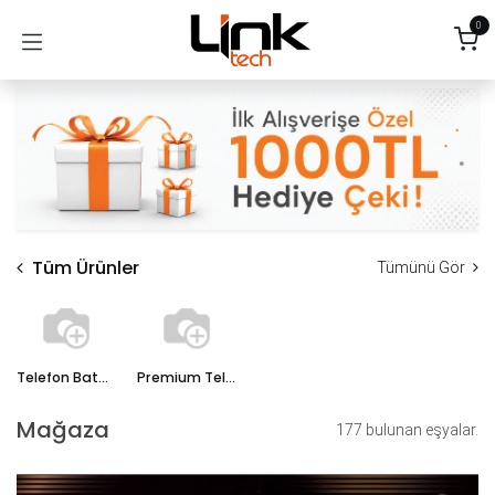
İçereği Atla
0
Tüm Ürünler
Tümünü Gör
Telefon Bataryası
Premium Telefon Bataryası
Mağaza
177 bulunan eşyalar.