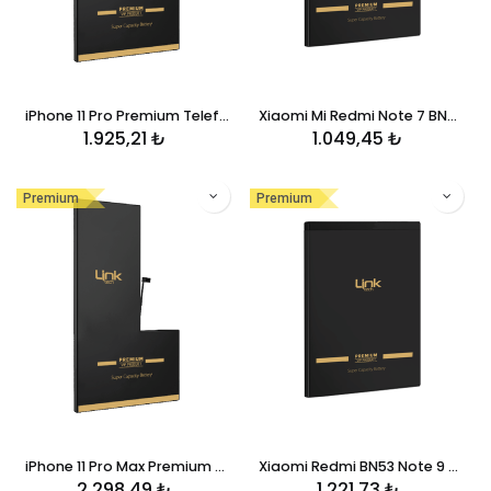
iPhone 11 Pro Premium Telefon Bataryası 3046 mAh
Xiaomi Mi Redmi Note 7 BN4A Premium Telefon Bataryası 3900 mAh
1.925,21
₺
1.049,45
₺
Premium
Premium
iPhone 11 Pro Max Premium Telefon Bataryası 3969 mAh
Xiaomi Redmi BN53 Note 9 Pro Premium Telefon Bataryası 5020 mAh
2.298,49
₺
1.221,73
₺