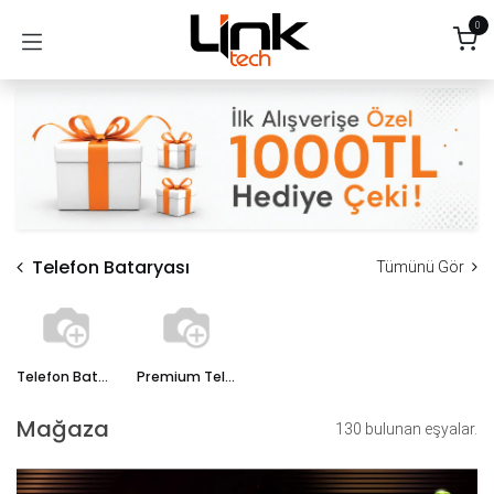
İçereği Atla
0
Telefon Bataryası
Tümünü Gör
Telefon Bataryası
Premium Telefon Bataryası
Mağaza
130 bulunan eşyalar.