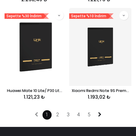
Sepette %30 İndirim
Sepette %10 İndirim
Huawei Mate 10 Lite/ P30 Lite Premium 3.300 mAh Telefon Bataryası
Xiaomi Redmi Note 9S Premium Telefon Bataryası 5020 mAh BN55
1.121,23
₺
1.193,02
₺
1
2
3
4
5