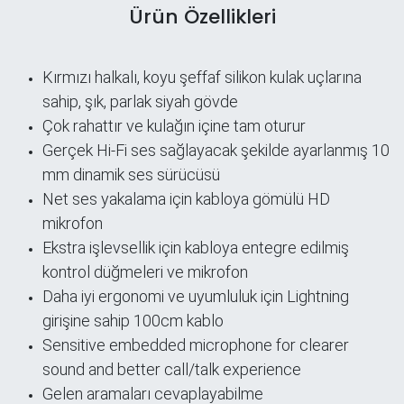
Ürün Özellikleri
Kırmızı halkalı, koyu şeffaf silikon kulak uçlarına
sahip, şık, parlak siyah gövde
Çok rahattır ve kulağın içine tam oturur
Gerçek Hi-Fi ses sağlayacak şekilde ayarlanmış 10
mm dinamik ses sürücüsü
Net ses yakalama için kabloya gömülü HD
mikrofon
Ekstra işlevsellik için kabloya entegre edilmiş
kontrol düğmeleri ve mikrofon
Daha iyi ergonomi ve uyumluluk için Lightning
giri
şi
ne sahip 100cm kablo
Sensitive embedded microphone for clearer
sound and better call/talk experience
Gelen aramaları cevaplayabilme