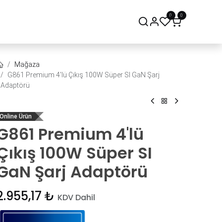
0
0
onsept Mağaza
Bize Ulaşın
Mağaza
G861 Premium 4'lü Çıkış 100W Süper SI GaN Şarj
Adaptörü
Online Ürün
G861 Premium 4'lü
Çıkış 100W Süper SI
GaN Şarj Adaptörü
2.955,17
₺
KDV Dahil