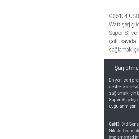
G861, 4 USB 
Watt şarj güc
Süper SI ve G
çok sayıda 
sağlamak için
Şarj Etme 
En yeni şarj pro
desteklenmesin
sağlamak için 
Süper SI
gelişmi
uygulanmıştır.
GaN3:
3rd Gene
Nitride Techno
implemented in 