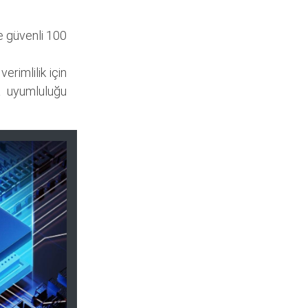
e güvenli 100
erimlilik için
a uyumluluğu