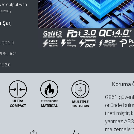
er output with
ciency.
 Şarj
, QC 2.0
 PPS, DCP
PE 2.0
Koruma Öz
G861 güvenl
önünde bulu
üretilmiştir; 
yanmaz ABS
malzemeler