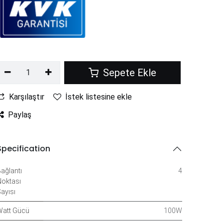
Sepete Ekle
Karşılaştır
İstek listesine ekle
Paylaş
Specification
ağlantı
4
oktası
ayısı
att Gücü
100W