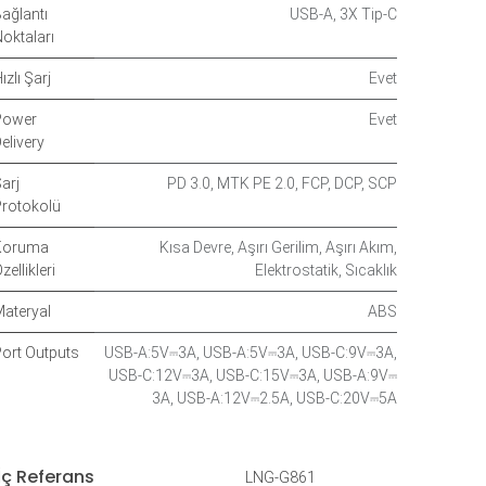
ağlantı
USB-A
,
3X Tip-C
oktaları
ızlı Şarj
Evet
Power
Evet
elivery
arj
PD 3.0
,
MTK PE 2.0
,
FCP
,
DCP
,
SCP
rotokolü
Koruma
Kısa Devre
,
Aşırı Gerilim
,
Aşırı Akım
,
zellikleri
Elektrostatik
,
Sıcaklık
ateryal
ABS
ort Outputs
USB-A:5V⎓3A
,
USB-A:5V⎓3A
,
USB-C:9V⎓3A
,
USB-C:12V⎓3A
,
USB-C:15V⎓3A
,
USB-A:9V⎓
3A
,
USB-A:12V⎓2.5A
,
USB-C:20V⎓5A
İç Referans
LNG-G861