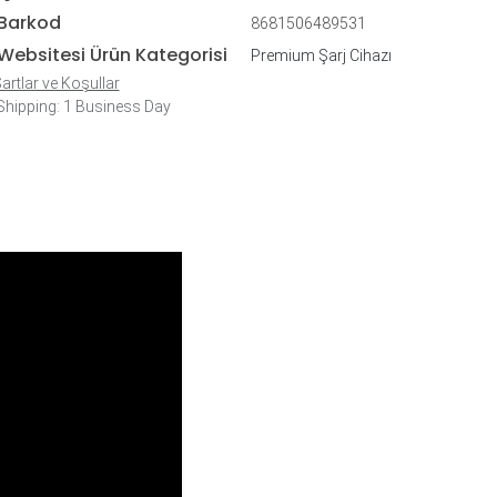
Barkod
8681506489531
Websitesi Ürün Kategorisi
Premium Şarj Cihazı
artlar ve Koşullar
hipping: 1 Business Day