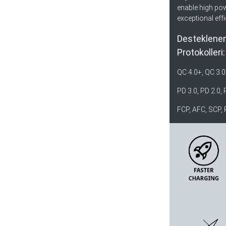
enable high pow
exceptional effi
Desteklenen
Protokolleri:
QC 4.0+, QC 3.0
PD 3.0, PD 2.0,
FCP, AFC, SCP, 