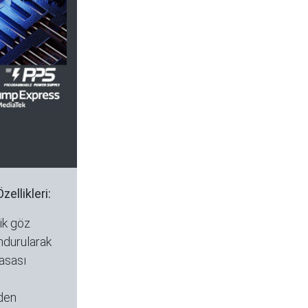
ellikleri:
ik göz
ndurularak
kasası
den