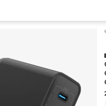
YENI
ar
Online Ürün Fırsatları
Ürün Doğrulama
B2B Bayilik
K