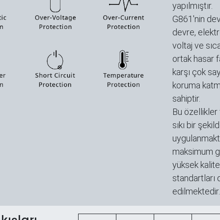
yapılmıştır.
G861'nin devr
devre, elektro
voltaj ve sıca
ortak hasar f
karşı çok say
koruma katm
sahiptir.
Bu özellikler
sıkı bir şekil
uygulanmakt
maksimum gü
yüksek kalit
standartları 
edilmektedir.