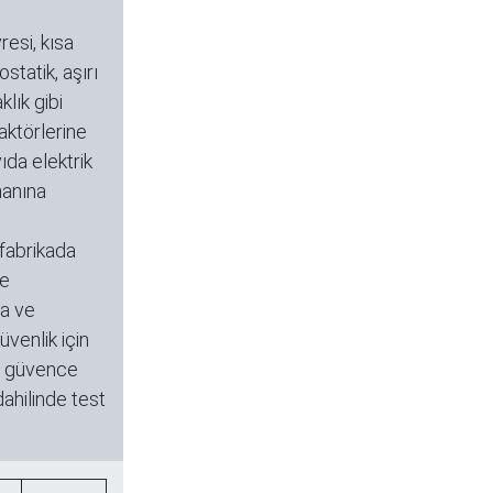
esi, kısa
statik, aşırı
klık gibi
aktörlerine
ıda elektrik
anına
 fabrikada
de
a ve
venlik için
e güvence
dahilinde test