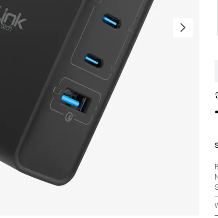
B
N
S
W