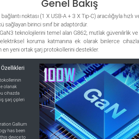
Genel Bakış
bağlantı noktası (1 X USB-A + 3 X Tip-C) aracılığıyla hızlı v
ü sağlayan birinci sınıf bir adaptördür.
aN3 teknolojilerini temel alan G862, mutlak güvenilirlik ve v
elektriksel koruma katmanına ek olarak binlerce cihazl
 en yeni ortak şarj protokollerini destekler.
Özellikleri
tokollerinin
e olanak
bu cihazda
ş şarj çipleri
ration Gallium
logy has been
this device to