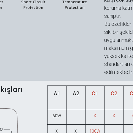
koruma katm
sahiptir.
Bu özellikler
sıkı bir şekil
uygulanmakt
maksimum gü
yüksek kalit
standartları 
edilmektedir.
kışları
A1
A2
C1
C2
C
60W
X
X
X
X
100W