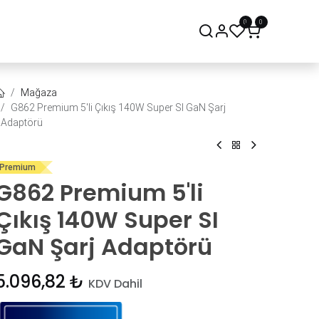
0
0
onsept Mağaza
Bize Ulaşın
Mağaza
G862 Premium 5'li Çıkış 140W Super SI GaN Şarj
Adaptörü
Premium
G862 Premium 5'li
Çıkış 140W Super SI
GaN Şarj Adaptörü
5.096,82
₺
KDV Dahil