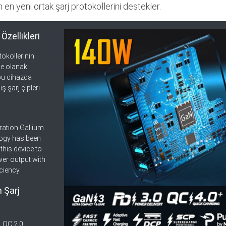
 en yeni ortak şarj protokollerini destekler.
Özellikleri
tokollerinin
e olanak
bu cihazda
ş şarj çipleri
ration Gallium
logy has been
this device to
er output with
ciency.
 Şarj
, QC 2.0