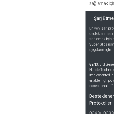
sağlamak için
Şarj Etme 
En yeni şarj pro
desteklenmesin
sağlamak için 
Süper SI
gelişmi
uygulanmıştır.
GaN3:
3rd Gene
Nitride Techno
implemented in 
enable high pow
exceptional effi
Desteklenen
Protokolleri:
QC 4.0+, QC 3.0