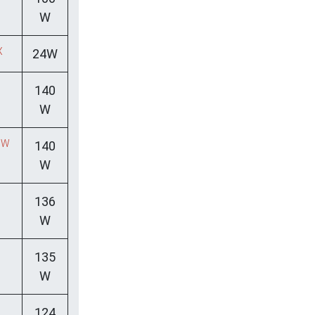
W
X
24W
140
W
5W
140
W
136
W
135
W
124