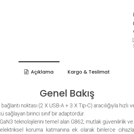
Ş
S
Açıklama
Kargo & Teslimat
Genel Bakış
bağlantı noktası (2 X USB-A + 3 X Tip-C) aracılığıyla hızlı v
ü sağlayan birinci sınıf bir adaptördür.
aN3 teknolojilerini temel alan G862, mutlak güvenilirlik ve v
elektriksel koruma katmanına ek olarak binlerce cihazl