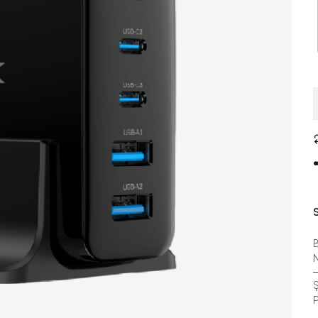
B
N
Ş
P