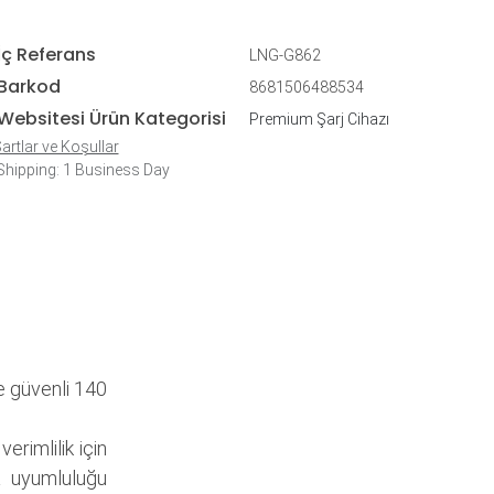
İç Referans
LNG-G862
Barkod
8681506488534
Websitesi Ürün Kategorisi
Premium Şarj Cihazı
artlar ve Koşullar
hipping: 1 Business Day
e güvenli 140
erimlilik için
a uyumluluğu