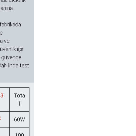
anına
 fabrikada
de
a ve
venlik için
e güvence
dahilinde test
3
Tota
l
X
60W
100