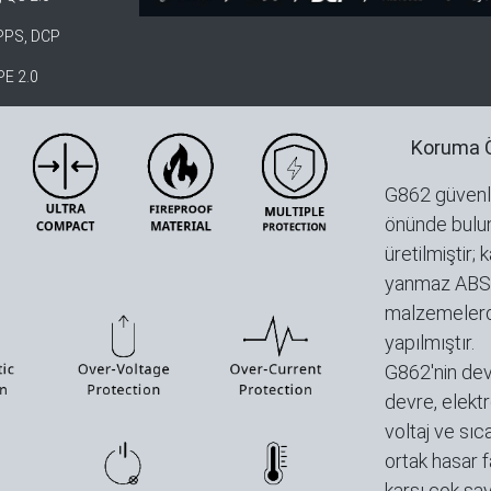
 PPS, DCP
PE 2.0
Koruma Öz
G862 güvenl
önünde bulu
üretilmiştir; 
yanmaz ABS
malzemeler
yapılmıştır.
G862'nin devr
devre, elektro
voltaj ve sıca
ortak hasar f
karşı çok say