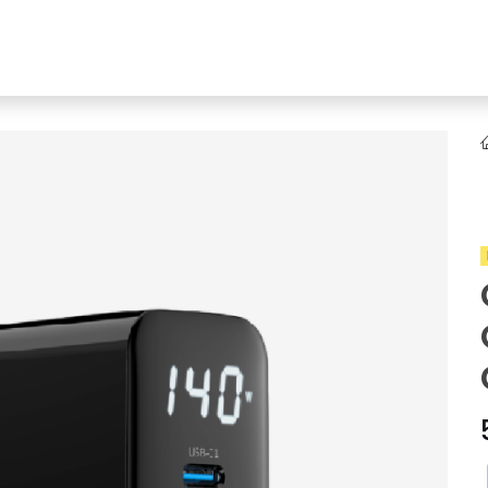
YENI
ar
Online Ürün Fırsatları
Ürün Doğrulama
B2B Bayilik
K