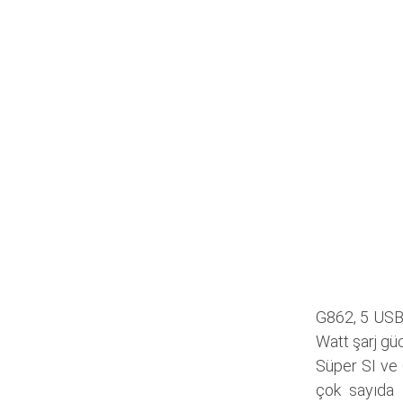
G862, 5 USB 
Watt şarj güc
Süper SI ve G
çok sayıda 