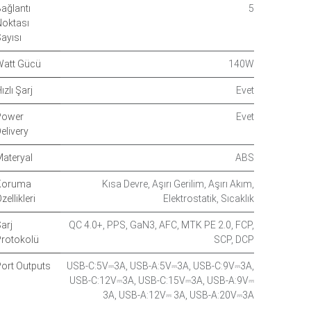
ağlantı
5
oktası
ayısı
att Gücü
140W
ızlı Şarj
Evet
Power
Evet
elivery
ateryal
ABS
Koruma
Kısa Devre
,
Aşırı Gerilim
,
Aşırı Akım
,
zellikleri
Elektrostatik
,
Sıcaklık
arj
QC 4.0+
,
PPS
,
GaN3
,
AFC
,
MTK PE 2.0
,
FCP
,
rotokolü
SCP
,
DCP
ort Outputs
USB-C:5V⎓3A
,
USB-A:5V⎓3A
,
USB-C:9V⎓3A
,
USB-C:12V⎓3A
,
USB-C:15V⎓3A
,
USB-A:9V⎓
3A
,
USB-A:12V⎓ 3A
,
USB-A:20V⎓3A