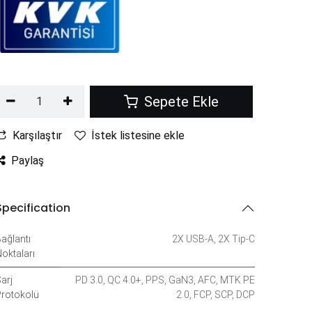
Sepete Ekle
Karşılaştır
İstek listesine ekle
Paylaş
Specification
ağlantı
2X USB-A
,
2X Tip-C
oktaları
arj
PD 3.0
,
QC 4.0+
,
PPS
,
GaN3
,
AFC
,
MTK PE
rotokolü
2.0
,
FCP
,
SCP
,
DCP