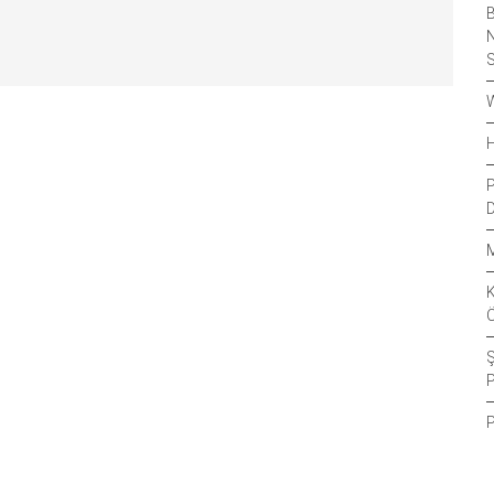
B
N
S
W
H
D
M
Ö
Ş
P
P