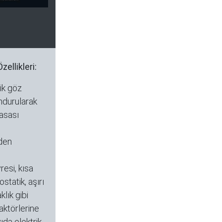
ellikleri:
ik göz
ndurularak
kasası
den
esi, kısa
statik, aşırı
klık gibi
aktörlerine
ıda elektrik