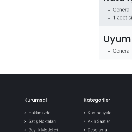
General
​1 adet s
Uyuml
General
Kurumsal
Kategoriler
Hakkımızda
Kampanyalar
Satış Noktaları
Akıllı Saatler
Bayilik Modelleri
Depolama