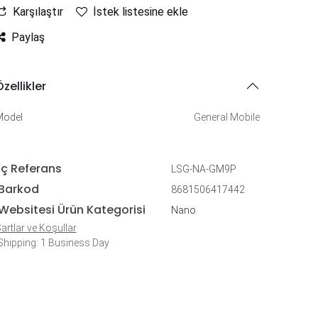
Karşılaştır
İstek listesine ekle
Paylaş
zellikler
Model
General Mobile
İç Referans
LSG-NA-GM9P
Barkod
8681506417442
Websitesi Ürün Kategorisi
Nano
artlar ve Koşullar
hipping: 1 Business Day