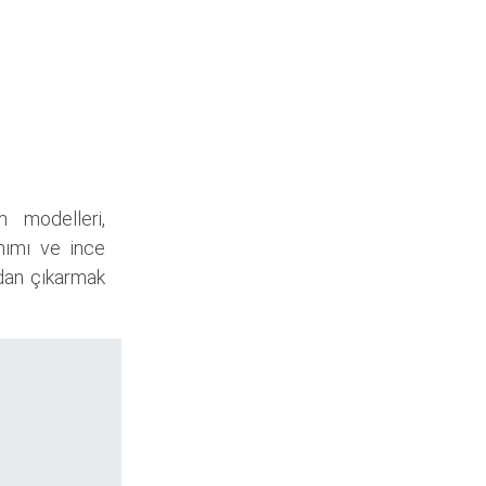
m modelleri,
anımı ve ince
ndan çıkarmak