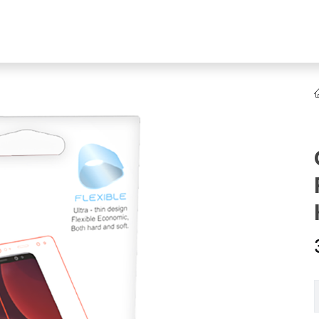
YENI
ar
Online Ürün Fırsatları
Ürün Doğrulama
B2B Bayilik
K