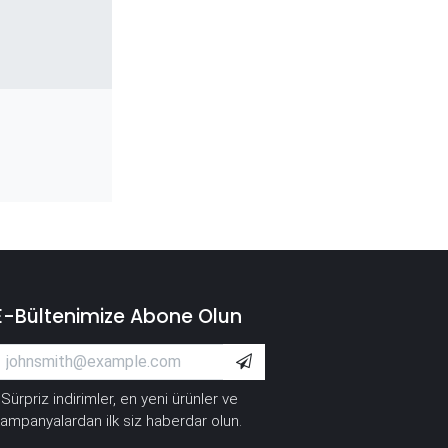
E-Bültenimize Abone Olun
Sürpriz indirimler, en yeni ürünler ve
*
ampanyalardan ilk siz haberdar olun.