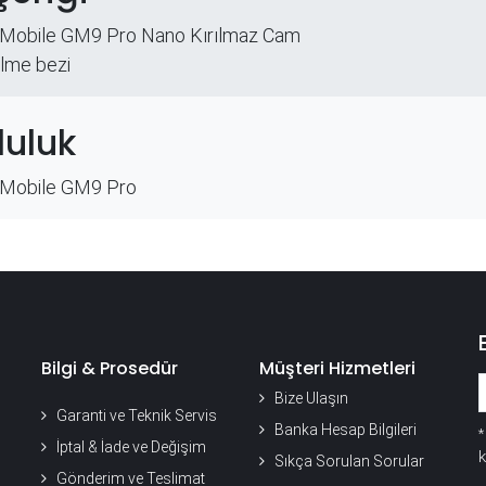
 Mobile GM9 Pro Nano Kırılmaz Cam
ilme bezi
uluk
 Mobile GM9 Pro
Bilgi & Prosedür
Müşteri Hizmetleri
Bize Ulaşın
Garanti ve Teknik Servis
Banka Hesap Bilgileri
İptal & İade ve Değişim
k
Sıkça Sorulan Sorular
Gönderim ve Teslimat