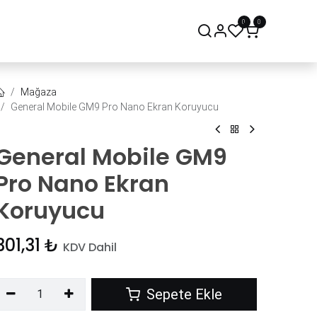
0
0
onsept Mağaza
Bize Ulaşın
Mağaza
General Mobile GM9 Pro Nano Ekran Koruyucu
General Mobile GM9
Pro Nano Ekran
Koruyucu
301,31
₺
KDV Dahil
Sepete Ekle