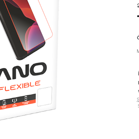
Ö
Ş
S