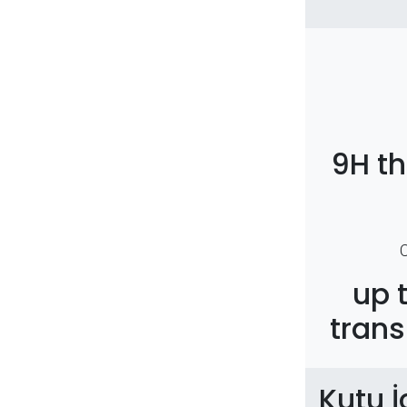
9H t
up 
trans
Kutu İ