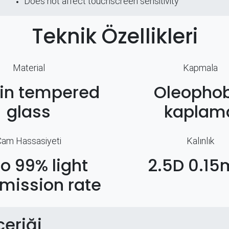
Does not affect touchscreen sensitivity
Teknik Özellikleri
Material
Kapmala
hin tempered
Oleophob
glass
kaplam
Cam Hassasiyeti
Kalınlık
to 99% light
2.5D 0.1
mission rate
çeriği