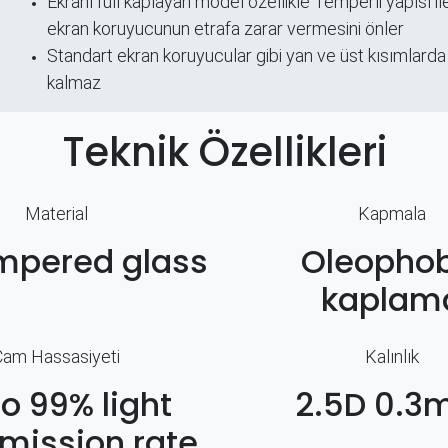
​Ekranı full kaplayan model özellikle Temperli yapısı ile
ekran koruyucunun etrafa zarar vermesini önler
Standart ekran koruyucular gibi yan ve üst kısımlarda
kalmaz
Teknik Özellikleri
Material
Kapmala
mpered glass
Oleophob
kaplam
Cam Hassasiyeti
Kalınlık
to 99% light
2.5D 0.
mission rate