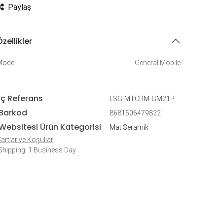
Paylaş
zellikler
Model
General Mobile
İç Referans
LSG-MTCRM-GM21P
Barkod
8681506479822
Websitesi Ürün Kategorisi
Mat Seramik
artlar ve Koşullar
hipping: 1 Business Day