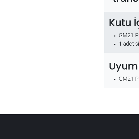
Kutu İ
GM21 PR
​1 adet s
Uyuml
GM21 