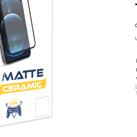
Ö
Ş
S