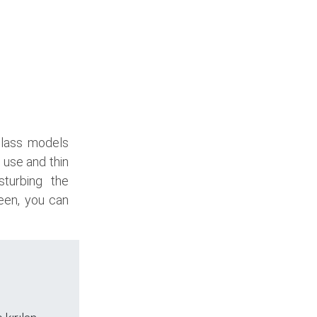
glass models
 use and thin
sturbing the
een, you can