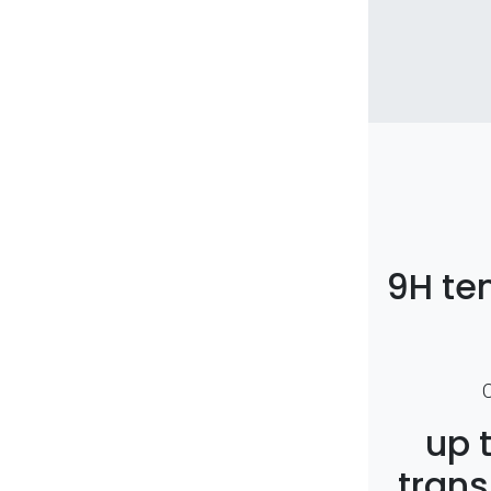
9H te
up 
trans