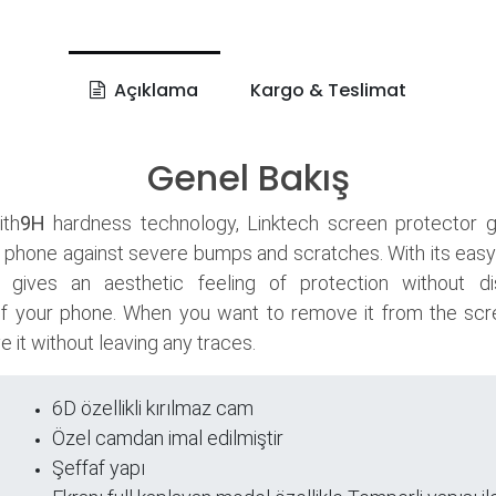
Açıklama
Kargo & Teslimat
Genel Bakış
th
9H
hardness technology, Linktech screen protector 
 phone against severe bumps and scratches. With its easy
it gives an aesthetic feeling of protection without di
f your phone. When you want to remove it from the scr
 it without leaving any traces.
6D özellikli kırılmaz cam
ri
Özel camdan imal edilmiştir
Şeffaf yapı