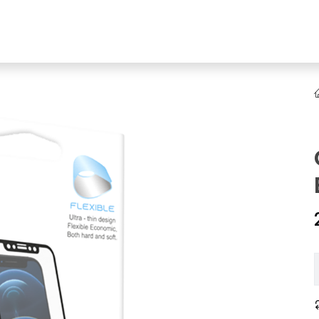
YENI
ar
Online Ürün Fırsatları
Ürün Doğrulama
B2B Bayilik
K