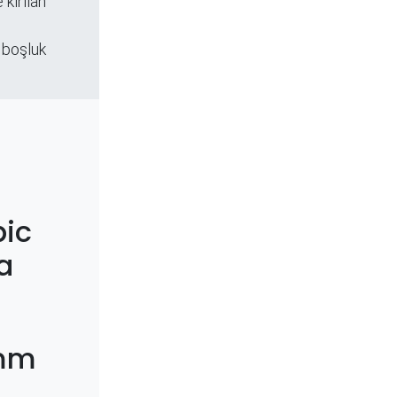
 kırılan
 boşluk
ic
a
3mm