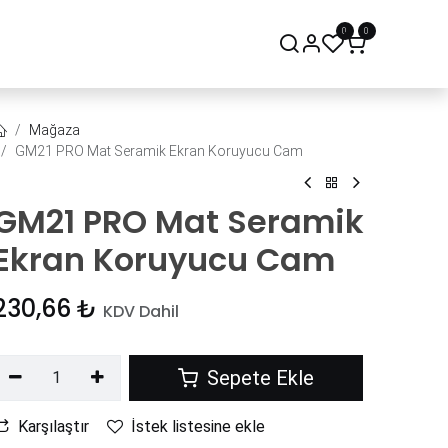
0
0
onsept Mağaza
Bize Ulaşın
Mağaza
GM21 PRO Mat Seramik Ekran Koruyucu Cam
GM21 PRO Mat Seramik
Ekran Koruyucu Cam
230,66
₺
KDV Dahil
Sepete Ekle
Karşılaştır
İstek listesine ekle