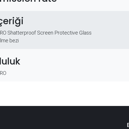
çeriği
O Shatterproof Screen Protective Glass
ilme bezi
uluk
PRO