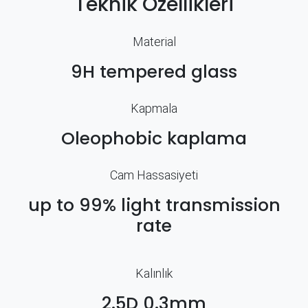
Teknik Özellikleri
Material
9H tempered glass
Kapmala
Oleophobic kaplama
Cam Hassasiyeti
up to 99% light transmission
rate
Kalınlık
2.5D 0.3mm