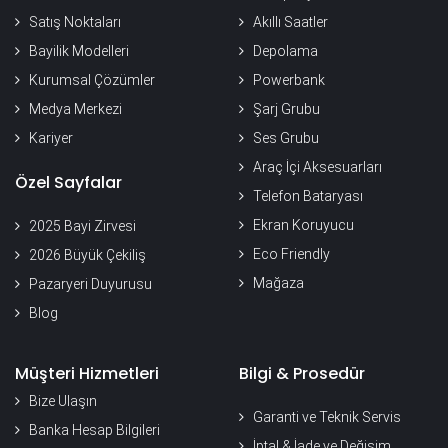
Satış Noktaları
Akıllı Saatler
Bayilik Modelleri
Depolama
Kurumsal Çözümler
Powerbank
Medya Merkezi
Şarj Grubu
Kariyer
Ses Grubu
Araç İçi Aksesuarları
Özel Sayfalar
Telefon Bataryası
Ekran Koruyucu
2025 Bayi Zirvesi
Eco Friendly
2026 Büyük Çekiliş
Mağaza
Pazaryeri Duyurusu
Blog
Müşteri Hizmetleri
Bilgi & Prosedür
Bize Ulaşın
Garanti ve Teknik Servis
Banka Hesap Bilgileri
İptal & İade ve Değişim