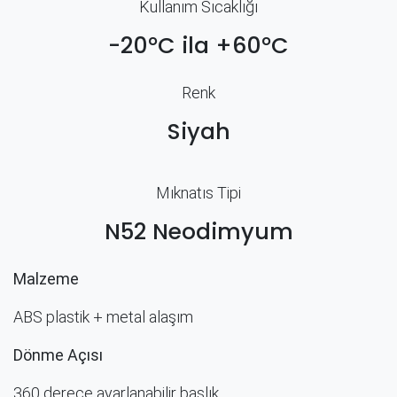
Kullanım Sıcaklığı
-20°C ila +60°C
Renk​
Siyah
Mıknatıs Tipi
N52 Neodimyum
Malzeme
ABS plastik + metal alaşım
Dönme Açısı
360 derece ayarlanabilir başlık