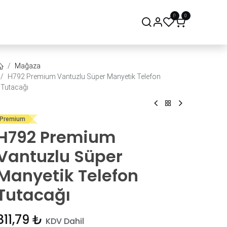
0
0
onsept Mağaza
Bize Ulaşın
Mağaza
H792 Premium Vantuzlu Süper Manyetik Telefon
Tutacağı
Premium
H792 Premium
Vantuzlu Süper
Manyetik Telefon
Tutacağı
811,79
₺
KDV Dahil