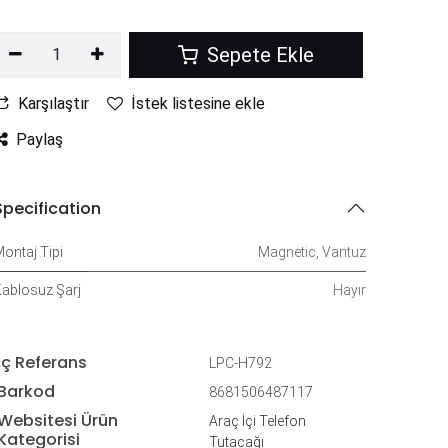
Sepete Ekle
Karşılaştır
İstek listesine ekle
Paylaş
Specification
ontaj Tipi
Magnetic
,
Vantuz
ablosuz Şarj
Hayır
İç Referans
LPC-H792
Barkod
8681506487117
Websitesi Ürün
Araç İçi Telefon
Kategorisi
Tutacağı