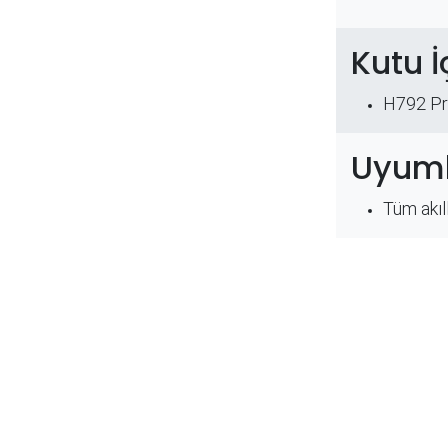
Kutu İ
H792 Pr
Uyuml
Tüm akıl