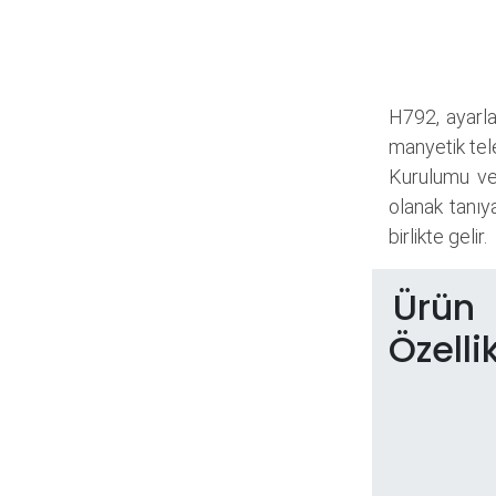
H792, ayarla
manyetik tel
Kurulumu ve 
olanak tanıy
birlikte gelir.
Ürün
Özellik