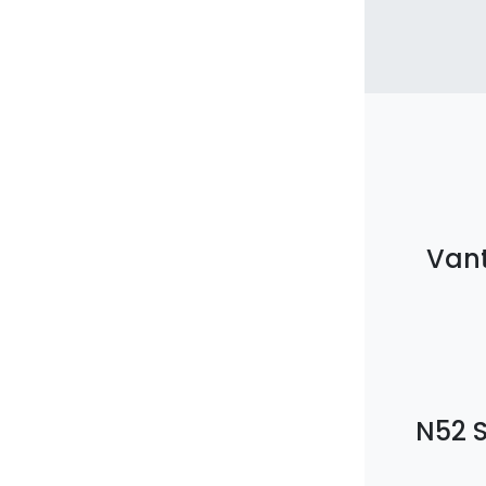
Vant
N52 