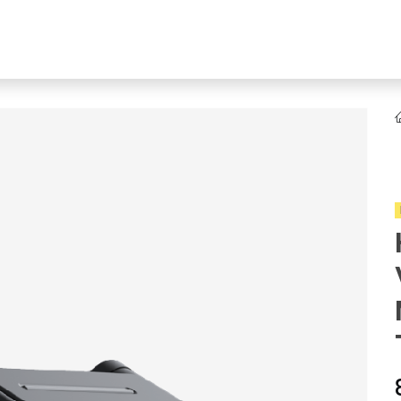
YENI
ar
Online Ürün Fırsatları
Ürün Doğrulama
B2B Bayilik
K