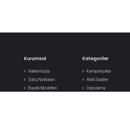
Kurumsal
Kategoriler
Hakkımızda
Kampanyalar
Satış Noktaları
Akıllı Saatler
Bayilik Modelleri
Depolama
Kurumsal Çözümler
Powerbank
Medya Merkezi
Şarj Grubu
Kariyer
Ses Grubu
Araç İçi Aksesuarları
Özel Sayfalar
Telefon Bataryası