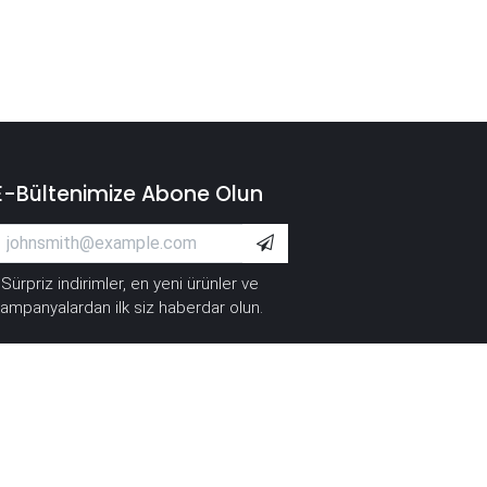
E-Bültenimize Abone Olun
Sürpriz indirimler, en yeni ürünler ve
*
ampanyalardan ilk siz haberdar olun.