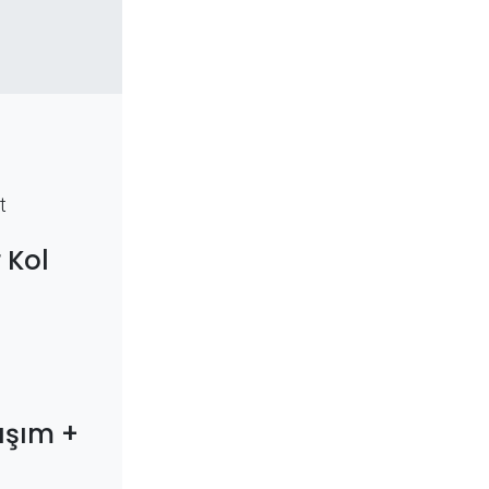
t
 Kol
aşım +