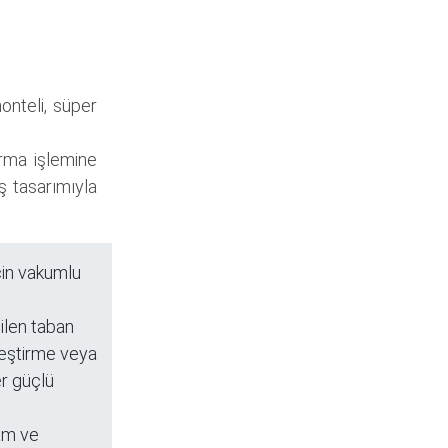
onteli, süper
arma işlemine
ş tasarımıyla
çin vakumlu
ilen taban
leştirme veya
er güçlü
am ve