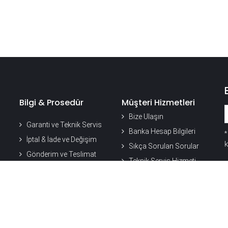
Bilgi & Prosedür
Müşteri Hizmetleri
Bize Ulaşın
Garanti ve Teknik Servis
Banka Hesap Bilgileri
İptal & İade ve Değişim
k
Sıkça Sorulan Sorular
Gönderim ve Teslimat
Teknik Servis Hizmeti
Güvenli Alışveriş
Ürün Doğrulama
Gizlilik ve Kredi Kartı
Güvenliği
Müşteri Memnuniyeti
Sürecimiz