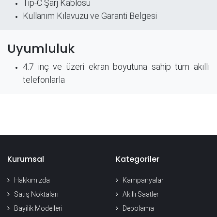
​ Tip-C Şarj Kablosu
Kullanım Kılavuzu ve Garanti Belgesi
Uyumluluk
4.7 inç ve üzeri ekran boyutuna sahip tüm akıllı
telefonlarla
Kurumsal
Kategoriler
Hakkımızda
Kampanyalar
Satış Noktaları
Akıllı Saatler
Bayilik Modelleri
Depolama