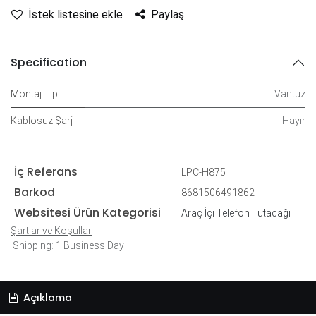
İstek listesine ekle
Paylaş
Specification
Montaj Tipi
Vantuz
Kablosuz Şarj
Hayır
İç Referans
LPC-H875
Barkod
8681506491862
Websitesi Ürün Kategorisi
Araç İçi Telefon Tutacağı
Şartlar ve Koşullar
Shipping: 1 Business Day
Açıklama