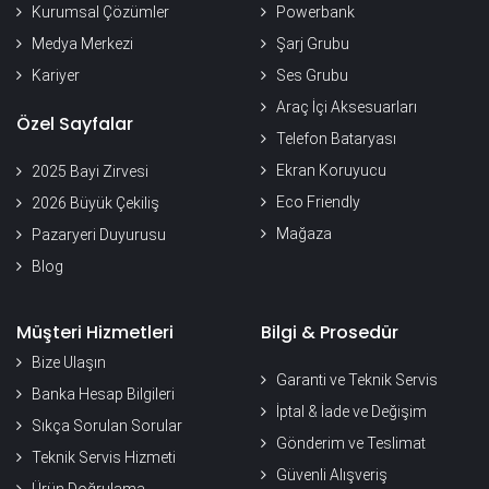
Kurumsal Çözümler
Powerbank
Medya Merkezi
Şarj Grubu
Kariyer
Ses Grubu
Araç İçi Aksesuarları
Özel Sayfalar
Telefon Bataryası
Ekran Koruyucu
2025 Bayi Zirvesi
Eco Friendly
2026 Büyük Çekiliş
Mağaza
Pazaryeri Duyurusu
Blog
Müşteri Hizmetleri
Bilgi & Prosedür
Bize Ulaşın
Garanti ve Teknik Servis
Banka Hesap Bilgileri
İptal & İade ve Değişim
Sıkça Sorulan Sorular
Gönderim ve Teslimat
Teknik Servis Hizmeti
Güvenli Alışveriş
Ürün Doğrulama