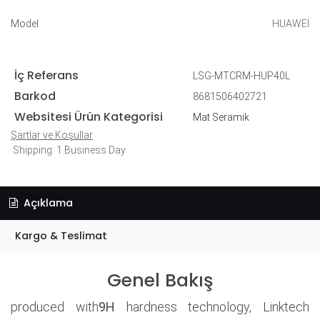
Model
HUAWEI
İç Referans
LSG-MTCRM-HUP40L
Barkod
8681506402721
Websitesi Ürün Kategorisi
Mat Seramik
Şartlar ve Koşullar
Shipping: 1 Business Day
Açıklama
Kargo & Teslimat
Genel Bakış
produced with
9H
hardness technology, Linktech