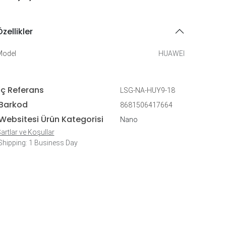
zellikler
Model
HUAWEI
İç Referans
LSG-NA-HUY9-18
Barkod
8681506417664
Websitesi Ürün Kategorisi
Nano
artlar ve Koşullar
hipping: 1 Business Day