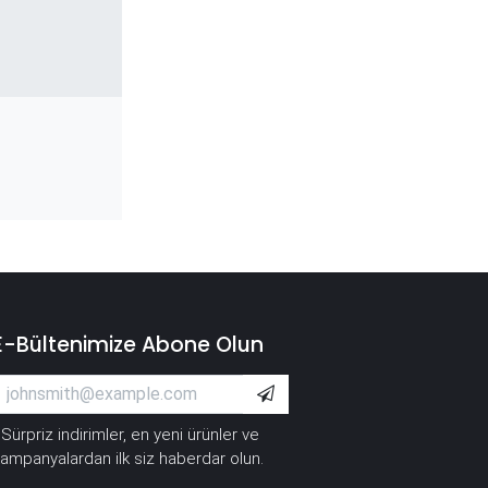
E-Bültenimize Abone Olun
Sürpriz indirimler, en yeni ürünler ve
*
ampanyalardan ilk siz haberdar olun.