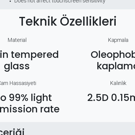
Does not affect touchscreen sensitivity
Teknik Özellikleri
Material
Kapmala
hin tempered
Oleophob
glass
kaplam
Cam Hassasiyeti
Kalınlık
to 99% light
2.5D 0.1
mission rate
çeriği