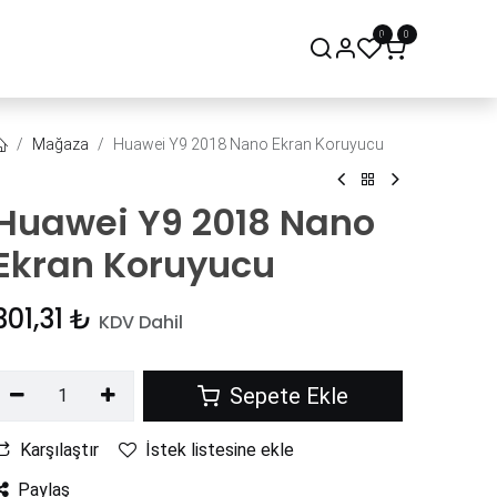
0
0
onsept Mağaza
Bize Ulaşın
Mağaza
Huawei Y9 2018 Nano Ekran Koruyucu
Huawei Y9 2018 Nano
Ekran Koruyucu
301,31
₺
KDV Dahil
Sepete Ekle
Karşılaştır
İstek listesine ekle
Paylaş