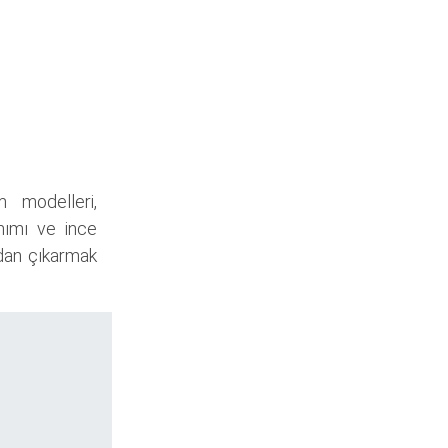
m modelleri,
anımı ve ince
ndan çıkarmak