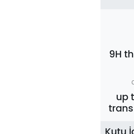
9H t
up 
trans
Kutu İ