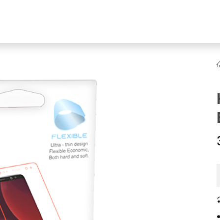
YENI
ar
Online Ürün Fırsatları
Ürün Doğrulama
B2B Bayilik
K