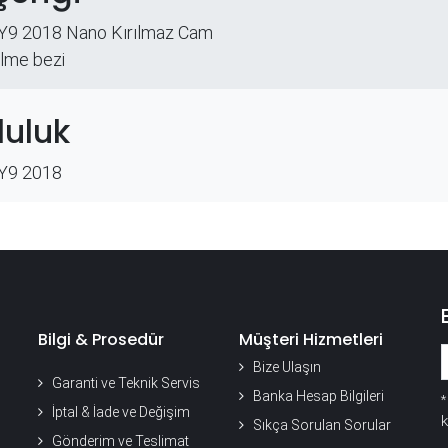
Y9 2018 Nano Kırılmaz Cam
ilme bezi
uluk
Y9 2018
Bilgi & Prosedür
Müşteri Hizmetleri
Bize Ulaşın
Garanti ve Teknik Servis
Banka Hesap Bilgileri
İptal & İade ve Değişim
k
Sıkça Sorulan Sorular
Gönderim ve Teslimat