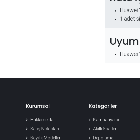
Huawei 
​1 adet s
Uyuml
Huawei 
Kurumsal
Kategoriler
Hakkımızda
Kampanyalar
Satış Noktaları
Akıllı Saatler
Bayilik Modelleri
Depolama