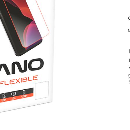
Ö
Ş
S