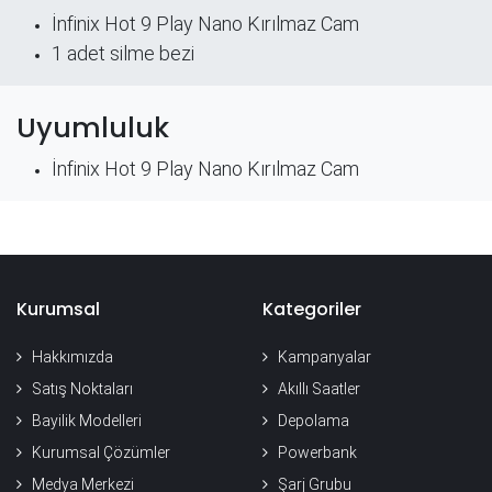
İnfinix Hot 9 Play
Nano Kırılmaz Cam
​1 adet silme bezi
Uyumluluk
İnfinix Hot 9 Play Nano Kırılmaz Cam
Kurumsal
Kategoriler
Hakkımızda
Kampanyalar
Satış Noktaları
Akıllı Saatler
Bayilik Modelleri
Depolama
Kurumsal Çözümler
Powerbank
Medya Merkezi
Şarj Grubu