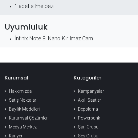
​1 adet silme bezi
Uyumluluk
İnfinix Note 8i Nano Kırılmaz Cam
Kurumsal
Kategoriler
Hakkımızda
Kampanyalar
Satış Noktaları
Akıllı Saatler
Bayilik Modelleri
Depolama
Kurumsal Çözümler
Powerbank
Medya Merkezi
Şarj Grubu
Kariyer
Ses Grubu