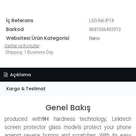
İç Referans
LSG-NA-IP14
Barkod
8681506402912
Websitesi Ürün Kategorisi
Nano
Şartlar ve Koşullar
Shipping: 1 Business Day
Açıklama
Kargo & Teslimat
Genel Bakış
produced with
9H
hardness technology, Linktech
screen protector glass models protect your phone
against severe bumps and scratches. With its easy