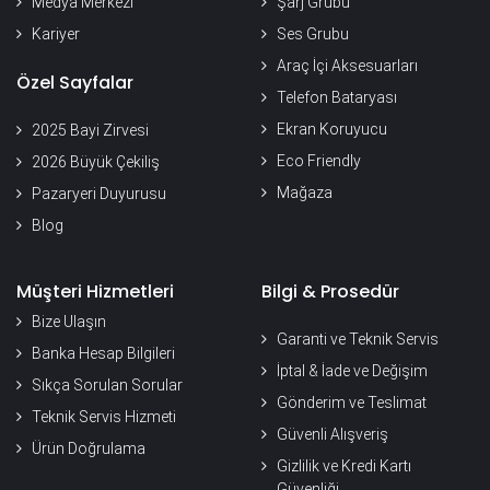
Medya Merkezi
Şarj Grubu
Kariyer
Ses Grubu
Araç İçi Aksesuarları
Özel Sayfalar
Telefon Bataryası
Ekran Koruyucu
2025 Bayi Zirvesi
Eco Friendly
2026 Büyük Çekiliş
Mağaza
Pazaryeri Duyurusu
Blog
Müşteri Hizmetleri
Bilgi & Prosedür
Bize Ulaşın
Garanti ve Teknik Servis
Banka Hesap Bilgileri
İptal & İade ve Değişim
Sıkça Sorulan Sorular
Gönderim ve Teslimat
Teknik Servis Hizmeti
Güvenli Alışveriş
Ürün Doğrulama
Gizlilik ve Kredi Kartı
Güvenliği