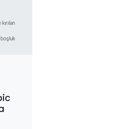
 kırılan
 boşluk
ic
a