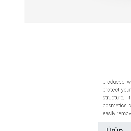
produced wi
protect your
structure, 
cosmetics o
easily remove
Ürün