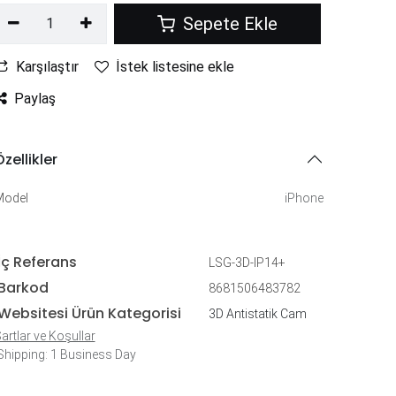
Sepete Ekle
Karşılaştır
İstek listesine ekle
Paylaş
zellikler
Model
iPhone
İç Referans
LSG-3D-IP14+
Barkod
8681506483782
Websitesi Ürün Kategorisi
3D Antistatik Cam
artlar ve Koşullar
hipping: 1 Business Day