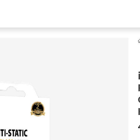
YENI
ar
Online Ürün Fırsatları
Ürün Doğrulama
B2B Bayilik
K