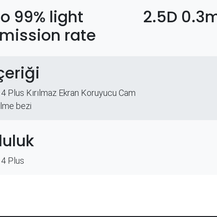
to 99% light
2.5D 0.
mission rate
çeriği
14 Plus Kırılmaz Ekran Koruyucu Cam
ilme bezi
uluk
14 Plus