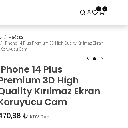
0
0
onsept Mağaza
Bize Ulaşın
Mağaza
iPhone 14 Plus Premium 3D High Quality Kırılmaz Ekran
Koruyucu Cam
iPhone 14 Plus
Premium 3D High
Quality Kırılmaz Ekran
Koruyucu Cam
470,88
₺
KDV Dahil