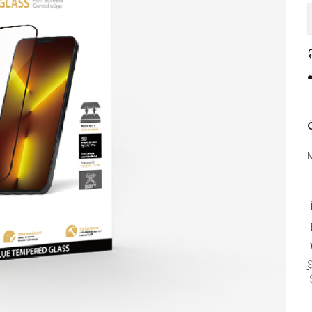
Ö
Ş
S