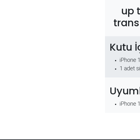
up 
trans
Kutu İ
iPhone 
​1 adet s
Uyuml
iPhone 