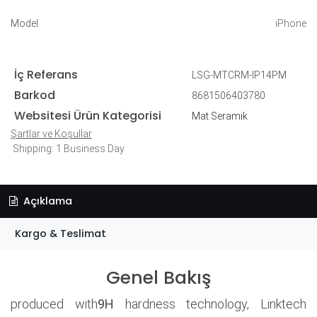
Model
iPhone
İç Referans
LSG-MTCRM-IP14PM
Barkod
8681506403780
Websitesi Ürün Kategorisi
Mat Seramik
Şartlar ve Koşullar
Shipping: 1 Business Day
Açıklama
Kargo & Teslimat
Genel Bakış
produced with
9H
hardness technology, Linktech