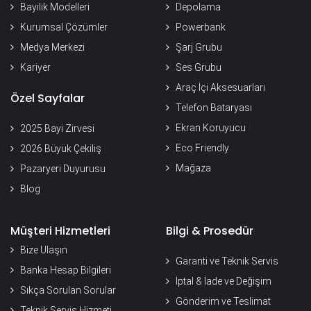
Bayilik Modelleri
Depolama
Kurumsal Çözümler
Powerbank
Medya Merkezi
Şarj Grubu
Kariyer
Ses Grubu
Araç İçi Aksesuarları
Özel Sayfalar
Telefon Bataryası
Ekran Koruyucu
2025 Bayi Zirvesi
Eco Friendly
2026 Büyük Çekiliş
Mağaza
Pazaryeri Duyurusu
Blog
Müşteri Hizmetleri
Bilgi & Prosedür
Bize Ulaşın
Garanti ve Teknik Servis
Banka Hesap Bilgileri
İptal & İade ve Değişim
Sıkça Sorulan Sorular
Gönderim ve Teslimat
Teknik Servis Hizmeti